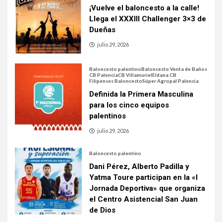
¡Vuelve el baloncesto a la calle!
Llega el XXXIII Challenger 3×3 de
Dueñas
julio 29, 2026
Baloncesto palentino
Baloncesto Venta de Baños
CB Palencia
CB Villamuriel
Eldana CB
Filipenses Baloncesto
Súper Agropal Palencia
Definida la Primera Masculina
para los cinco equipos
palentinos
julio 29, 2026
Baloncesto palentino
Dani Pérez, Alberto Padilla y
Yatma Toure participan en la «I
Jornada Deportiva» que organiza
el Centro Asistencial San Juan
de Dios