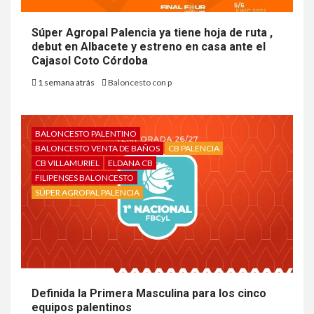
Súper Agropal Palencia ya tiene hoja de ruta ,
debut en Albacete y estreno en casa ante el
Cajasol Coto Córdoba
1 semana atrás
Baloncesto con p
BALONCESTO PALENTINO
BALONCESTO VENTA DE BAÑOS
CB PALENCIA
CB VILLAMURIEL
ELDANA CB
FILIPENSES BALONCESTO
SÚPER AGROPAL PALENCIA
Definida la Primera Masculina para los cinco
equipos palentinos