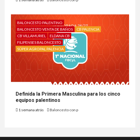
BALONCESTO PALENTINO
BALONCESTO VENTA DE BAÑOS
CB PALENCIA
CB VILLAMURIEL
ELDANA CB
FILIPENSES BALONCESTO
SÚPER AGROPAL PALENCIA
Definida la Primera Masculina para los cinco
equipos palentinos
1 semana atrás
Baloncesto con p