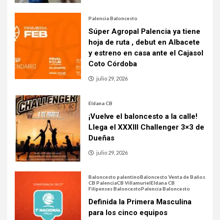
Palencia Baloncesto
Súper Agropal Palencia ya tiene
hoja de ruta , debut en Albacete
y estreno en casa ante el Cajasol
Coto Córdoba
julio 29, 2026
Eldana CB
¡Vuelve el baloncesto a la calle!
Llega el XXXIII Challenger 3×3 de
Dueñas
julio 29, 2026
Baloncesto palentino
Baloncesto Venta de Baños
CB Palencia
CB Villamuriel
Eldana CB
Filipenses Baloncesto
Palencia Baloncesto
Definida la Primera Masculina
para los cinco equipos