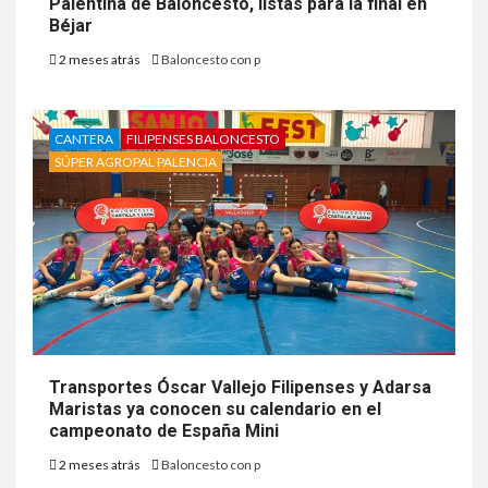
Palentina de Baloncesto, listas para la final en
Béjar
2 meses atrás
Baloncesto con p
CANTERA
FILIPENSES BALONCESTO
SÚPER AGROPAL PALENCIA
Transportes Óscar Vallejo Filipenses y Adarsa
Maristas ya conocen su calendario en el
campeonato de España Mini
2 meses atrás
Baloncesto con p