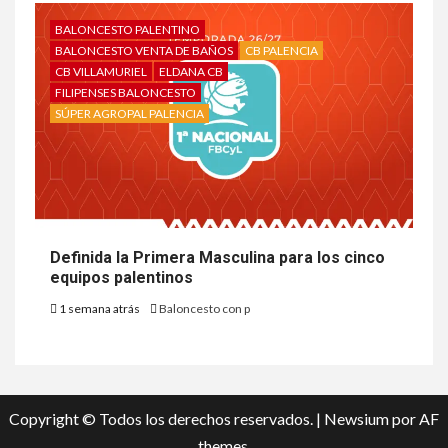
BALONCESTO PALENTINO
BALONCESTO VENTA DE BAÑOS
CB PALENCIA
CB VILLAMURIEL
ELDANA CB
FILIPENSES BALONCESTO
SÚPER AGROPAL PALENCIA
Definida la Primera Masculina para los cinco
equipos palentinos
1 semana atrás
Baloncesto con p
Copyright © Todos los derechos reservados.
|
Newsium
por AF
themes.