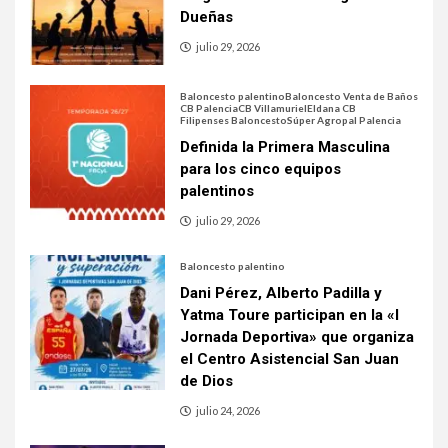
Dueñas
julio 29, 2026
Baloncesto palentino
Baloncesto Venta de Baños
CB Palencia
CB Villamuriel
Eldana CB
Filipenses Baloncesto
Súper Agropal Palencia
Definida la Primera Masculina
para los cinco equipos
palentinos
julio 29, 2026
Baloncesto palentino
Dani Pérez, Alberto Padilla y
Yatma Toure participan en la «I
Jornada Deportiva» que organiza
el Centro Asistencial San Juan
de Dios
julio 24, 2026