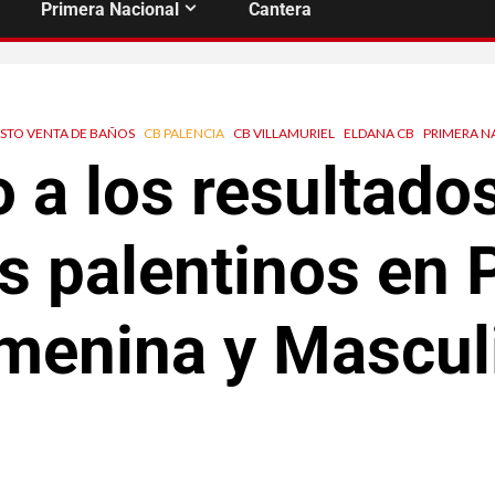
Primera Nacional
Cantera
STO VENTA DE BAÑOS
CB PALENCIA
CB VILLAMURIEL
ELDANA CB
PRIMERA N
 a los resultados
s palentinos en 
menina y Mascul