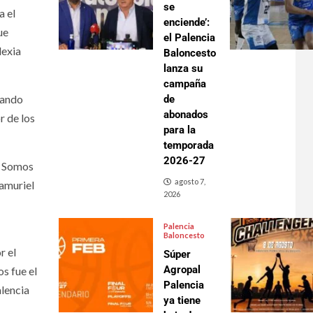
se
a el
enciende’:
ue
el Palencia
lexia
Baloncesto
lanza su
campaña
rando
de
abonados
r de los
para la
temporada
2026-27
o, Somos
agosto 7,
lamuriel
2026
Palencia
Baloncesto
r el
Súper
Agropal
s fue el
Palencia
alencia
ya tiene