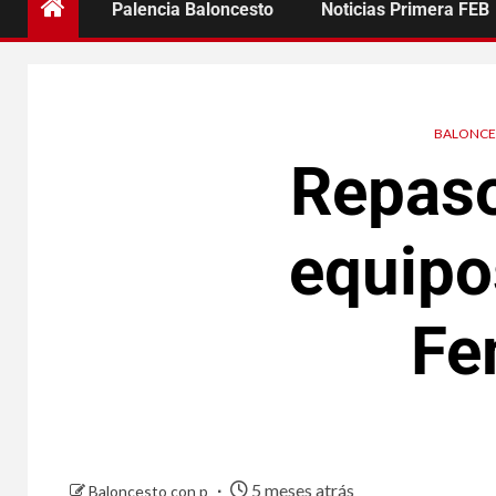
Palencia Baloncesto
Noticias Primera FEB
BALONCE
Repaso
equipo
Fe
5 meses atrás
Baloncesto con p