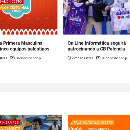
S BALONCESTO
BALONCESTO
la Primera Masculina
On Line Informática seguirá
cinco equipos palentinos
patrocinando a CB Palencia
atrás
Baloncesto con p
2 meses atrás
Baloncesto con p
RIMERA FEB
PALENCIA BALONCESTO
BALONCESTO