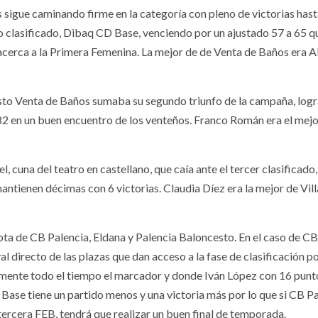
sigue caminando firme en la categoría con pleno de victorias hast
o clasificado, Dibaq CD Base, venciendo por un ajustado 57 a 65 q
as acerca a la Primera Femenina. La mejor de de Venta de Baños era A
esto Venta de Baños sumaba su segundo triunfo de la campaña, log
82 en un buen encuentro de los venteños. Franco Román era el mejo
, cuna del teatro en castellano, que caía ante el tercer clasificad
mantienen décimas con 6 victorias. Claudia Díez era la mejor de Vil
ota de CB Palencia, Eldana y Palencia Baloncesto. En el caso de CB
l directo de las plazas que dan acceso a la fase de clasificación po
mente todo el tiempo el marcador y donde Iván López con 16 punto
Base tiene un partido menos y una victoria más por lo que si CB P
a tercera FEB, tendrá que realizar un buen final de temporada.