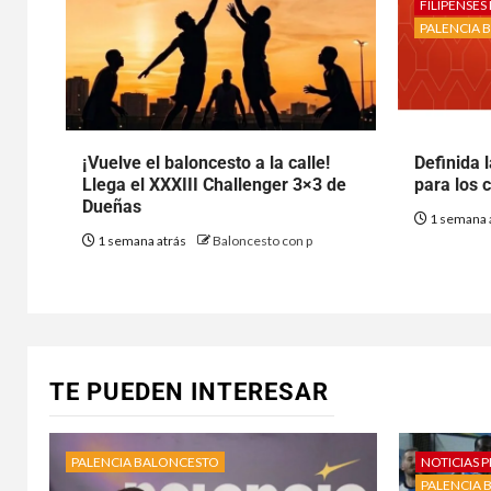
FILIPENSE
PALENCIA 
¡Vuelve el baloncesto a la calle!
Definida 
Llega el XXXIII Challenger 3×3 de
para los 
Dueñas
1 semana 
1 semana atrás
Baloncesto con p
TE PUEDEN INTERESAR
PALENCIA BALONCESTO
NOTICIAS P
PALENCIA 