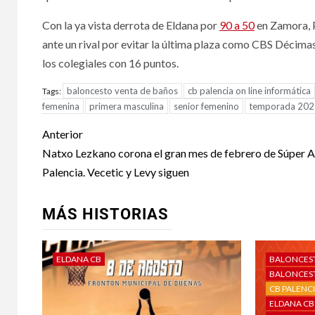
Con la ya vista derrota de Eldana por
90 a 50
en Zamora, 
ante un rival por evitar la última plaza como CBS Décima
los colegiales con 16 puntos.
baloncesto venta de baños
cb palencia on line informática
Tags:
femenina
primera masculina
senior femenino
temporada 20
Anterior
Natxo Lezkano corona el gran mes de febrero de Súper 
Palencia. Vecetic y Levy siguen
MÁS HISTORIAS
ELDANA CB
BALONCES
BALONCEST
CB PALENC
ELDANA CB