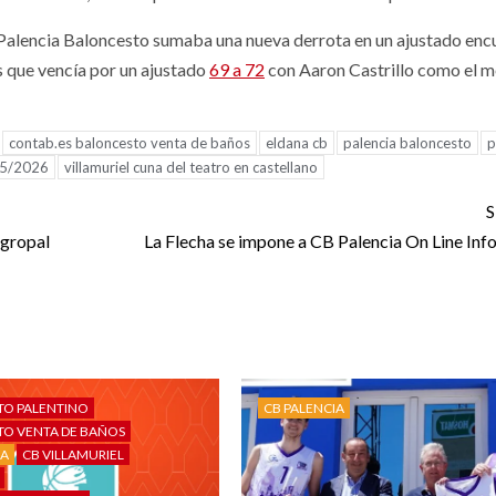
Palencia Baloncesto sumaba una nueva derrota en un ajustado enc
s que vencía por un ajustado
69 a 72
con Aaron Castrillo como el m
contab.es baloncesto venta de baños
eldana cb
palencia baloncesto
p
25/2026
villamuriel cuna del teatro en castellano
S
Agropal
La Flecha se impone a CB Palencia On Line Inf
TO PALENTINO
CB PALENCIA
O VENTA DE BAÑOS
IA
CB VILLAMURIEL