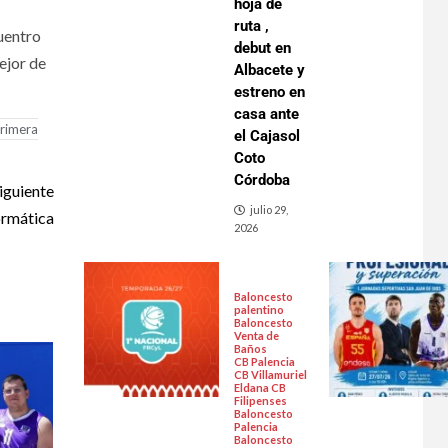
hoja de
ruta ,
uentro
debut en
ejor de
Albacete y
estreno en
casa ante
rimera
el Cajasol
Coto
Córdoba
iguiente
julio 29,
ormática
2026
Baloncesto
palentino
Baloncesto
Venta de
Baños
CB Palencia
CB Villamuriel
Eldana CB
Filipenses
Baloncesto
Palencia
Baloncesto