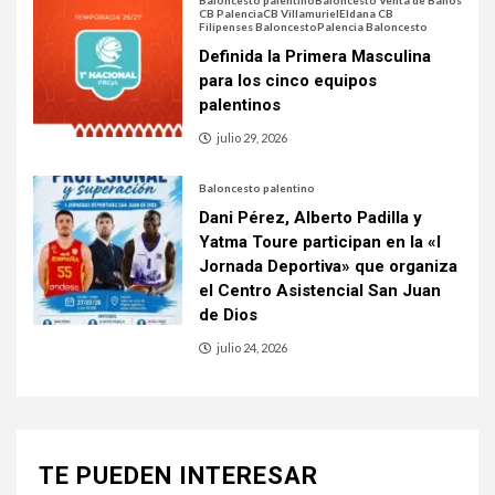
Baloncesto palentino
Baloncesto Venta de Baños
CB Palencia
CB Villamuriel
Eldana CB
Filipenses Baloncesto
Palencia Baloncesto
Definida la Primera Masculina
para los cinco equipos
palentinos
julio 29, 2026
Baloncesto palentino
Dani Pérez, Alberto Padilla y
Yatma Toure participan en la «I
Jornada Deportiva» que organiza
el Centro Asistencial San Juan
de Dios
julio 24, 2026
TE PUEDEN INTERESAR