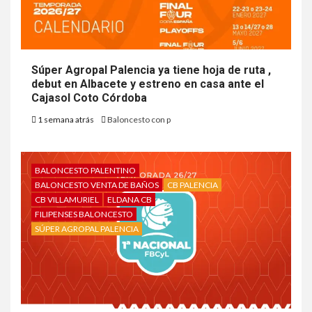
Súper Agropal Palencia ya tiene hoja de ruta ,
debut en Albacete y estreno en casa ante el
Cajasol Coto Córdoba
1 semana atrás
Baloncesto con p
BALONCESTO PALENTINO
BALONCESTO VENTA DE BAÑOS
CB PALENCIA
CB VILLAMURIEL
ELDANA CB
FILIPENSES BALONCESTO
SÚPER AGROPAL PALENCIA