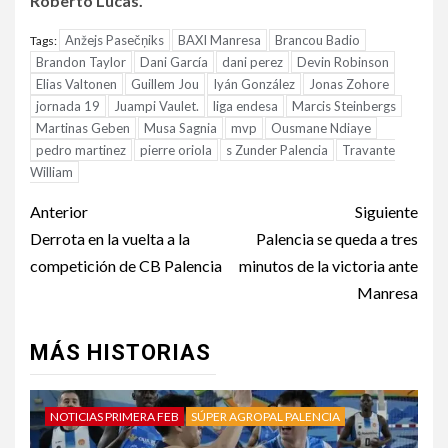
Roberto Lucas.
Anžejs Pasečņiks
BAXI Manresa
Brancou Badio
Tags:
Brandon Taylor
Dani García
dani perez
Devin Robinson
Elias Valtonen
Guillem Jou
Iyán González
Jonas Zohore
jornada 19
Juampi Vaulet.
liga endesa
Marcis Steinbergs
Martinas Geben
Musa Sagnia
mvp
Ousmane Ndiaye
pedro martinez
pierre oriola
s Zunder Palencia
Travante
William
Anterior
Siguiente
Derrota en la vuelta a la
Palencia se queda a tres
competición de CB Palencia
minutos de la victoria ante
Manresa
MÁS HISTORIAS
NOTICIAS PRIMERA FEB
SÚPER AGROPAL PALENCIA