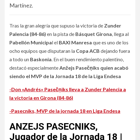
Martínez.
Tras la gran alegría que supuso la victoria de
Zunder
Palencia (84-86)
en la pista de
Básquet Girona
, llega al
Pabellón Municipa
l el
BAXI Manresa
que es uno de los
ocho equipos que disputaran la
Copa ACB
dejando fuera
a todo un
Baskonia
. En el buen rendimiento palentino,
destacó especialmente
Anžejs Pasečņiks quien acabó
siendo el MVP de la Jornada 18 de la Liga Endesa
-Don «Andrés» Pasečņiks lleva a Zunder Palencia a
la victoria en Girona (84-86)
-Pasecniks, MVP de la jornada 18 en Liga Endesa
ANZEJS PASECNIKS,
Jugador de la Jornada 18 |