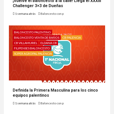
¡Vuelve el baloncesto a la calle! Llega el XXXIII
Challenger 3×3 de Dueñas
1 semana atrás
Baloncesto con p
BALONCESTO PALENTINO
BALONCESTO VENTA DE BAÑOS
CB PALENCIA
CB VILLAMURIEL
ELDANA CB
FILIPENSES BALONCESTO
SÚPER AGROPAL PALENCIA
Definida la Primera Masculina para los cinco
equipos palentinos
1 semana atrás
Baloncesto con p