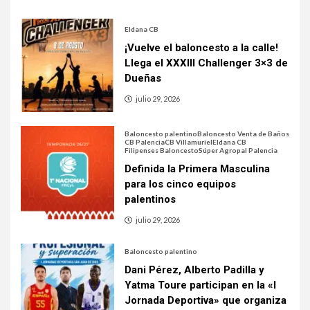
Eldana CB
¡Vuelve el baloncesto a la calle!
Llega el XXXIII Challenger 3×3 de
Dueñas
julio 29, 2026
Baloncesto palentino
Baloncesto Venta de Baños
CB Palencia
CB Villamuriel
Eldana CB
Filipenses Baloncesto
Súper Agropal Palencia
Definida la Primera Masculina
para los cinco equipos
palentinos
julio 29, 2026
Baloncesto palentino
Dani Pérez, Alberto Padilla y
Yatma Toure participan en la «I
Jornada Deportiva» que organiza