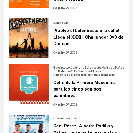
julio 29, 2026
Eldana CB
¡Vuelve el baloncesto a la calle!
Llega el XXXIII Challenger 3×3 de
Dueñas
julio 29, 2026
Baloncesto palentino
Baloncesto Venta de Baños
CB Palencia
CB Villamuriel
Eldana CB
Filipenses Baloncesto
Palencia Baloncesto
Definida la Primera Masculina
para los cinco equipos
palentinos
julio 29, 2026
Baloncesto palentino
Dani Pérez, Alberto Padilla y
Yatma Toure participan en la «I