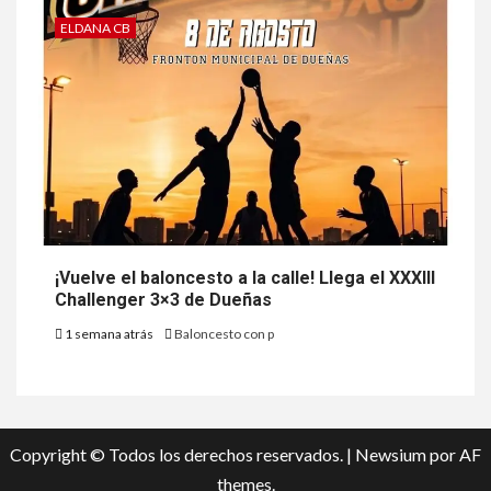
ELDANA CB
¡Vuelve el baloncesto a la calle! Llega el XXXIII
Challenger 3×3 de Dueñas
1 semana atrás
Baloncesto con p
Copyright © Todos los derechos reservados.
|
Newsium
por AF
themes.