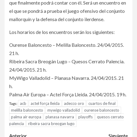
que finalmente podrá contar con él. Será un encuentro en
el que se pondrá a prueba el juego ofensivo del conjunto
mallorquín y la defensa del conjunto ilerdense.
Los horarios de los encuentros serán los siguientes:
Ourense Baloncesto – Melilla Baloncesto. 24/04/2015.
21 h.
Ribeira Sacra Breogán Lugo – Quesos Cerrato Palencia.
24/04/2015. 21 h.
MyWigo Valladolid – Planasa Navarra. 24/04/2015. 21
h.
Palma Air Europa – Actel Força Lleida. 24/04/2015. 19 h.
acb
actel força lleida
adecco oro
cuartos de final
Tags:
melilla baloncesto
mywigo valladolid
ourense baloncesto
palma air europa
planasa navarra
playoffs
quesos cerrato
palencia
ribeira sacra breogan lugo
Anterior
Siguiente