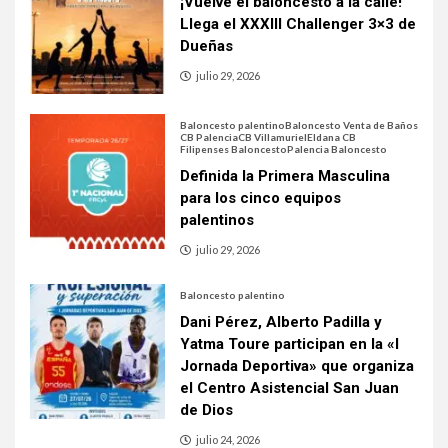
¡Vuelve el baloncesto a la calle!
Llega el XXXIII Challenger 3×3 de
Dueñas
julio 29, 2026
Baloncesto palentino
Baloncesto Venta de Baños
CB Palencia
CB Villamuriel
Eldana CB
Filipenses Baloncesto
Palencia Baloncesto
Definida la Primera Masculina
para los cinco equipos
palentinos
julio 29, 2026
Baloncesto palentino
Dani Pérez, Alberto Padilla y
Yatma Toure participan en la «I
Jornada Deportiva» que organiza
el Centro Asistencial San Juan
de Dios
julio 24, 2026