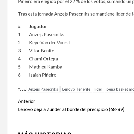
Piñeiro era elegido por el 22 % de los votos, sumando un 
Tras esta jornada Anzejs Pasecniks se mantiene líder de f
#
Jugador
1
Anzejs Pasecniks
2
Keye Van der Vuurst
3
Vitor Benite
4
Chumi Ortega
5
Mathieu Kamba
6
Isaiah Piñeiro
Anžejs Pasečņiks
Lenovo Tenerife
lider
peña basket m
Tags:
Anterior
Lenovo deja a Zunder al borde del precipicio (68-89)