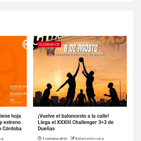
ELDANA CB
tiene hoja
¡Vuelve el baloncesto a la calle!
 y estreno
Llega el XXXIII Challenger 3×3 de
to Córdoba
Dueñas
 p
1 semana atrás
Baloncesto con p