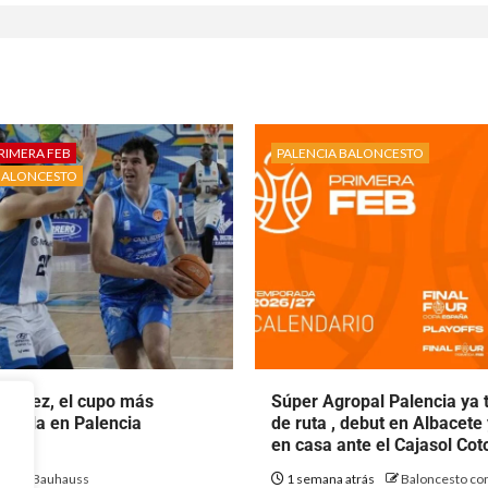
RIMERA FEB
PALENCIA BALONCESTO
BALONCESTO
rtínez, el cupo más
Súper Agropal Palencia ya 
ecala en Palencia
de ruta , debut en Albacete
to.
en casa ante el Cajasol Co
ás
Bauhauss
1 semana atrás
Baloncesto con