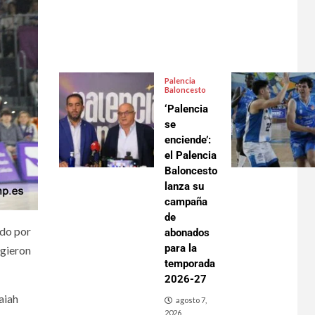
Palencia
Baloncesto
‘Palencia
se
enciende’:
el Palencia
Baloncesto
lanza su
campaña
de
ido por
abonados
para la
igieron
temporada
2026-27
aiah
agosto 7,
2026