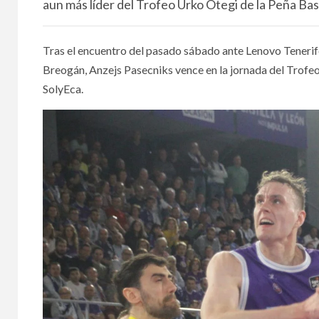
aun más líder del Trofeo Urko Otegi de la Peña Ba
Tras el encuentro del pasado sábado ante Lenovo Tenerife
Breogán, Anzejs Pasecniks vence en la jornada del Trofe
SolyEca.