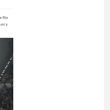
e Río
.es y