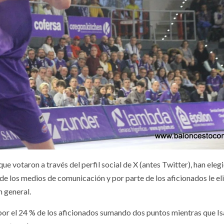
 votaron a través del perfil social de X (antes Twitter), han eleg
e los medios de comunicación y por parte de los aficionados le el
n general.
 por el 24 % de los aficionados sumando dos puntos mientras que Is