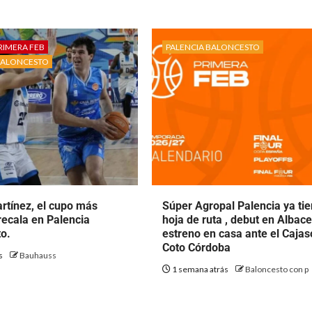
RIMERA FEB
PALENCIA BALONCESTO
BALONCESTO
rtínez, el cupo más
Súper Agropal Palencia ya ti
ecala en Palencia
hoja de ruta , debut en Albace
o.
estreno en casa ante el Cajas
Coto Córdoba
ás
Bauhauss
1 semana atrás
Baloncesto con p