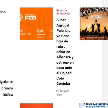
rma:
Palencia
Baloncesto
Súper
Agropal
Palencia
ya tiene
hoja de
ruta ,
debut en
Albacete y
estreno en
casa ante
el Cajasol
Coto
iguiente
Córdoba
 jornada
julio 29,
lúdica
2026