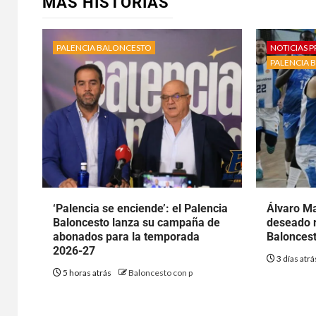
MÁS HISTORIAS
PALENCIA BALONCESTO
NOTICIAS P
PALENCIA 
‘Palencia se enciende’: el Palencia
Álvaro Ma
Baloncesto lanza su campaña de
deseado r
abonados para la temporada
Baloncest
2026-27
3 días atr
5 horas atrás
Baloncesto con p