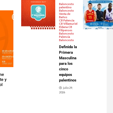
Baloncesto
palentino
Baloncesto
Venta de
Baños
CB Palencia
CB Villamuriel
Eldana CB
Filipenses
Baloncesto
Palencia
Baloncesto
Definida la
Primera
Masculina
para los
cinco
ene
equipos
te y
palentinos
ol
julio 29,
2026