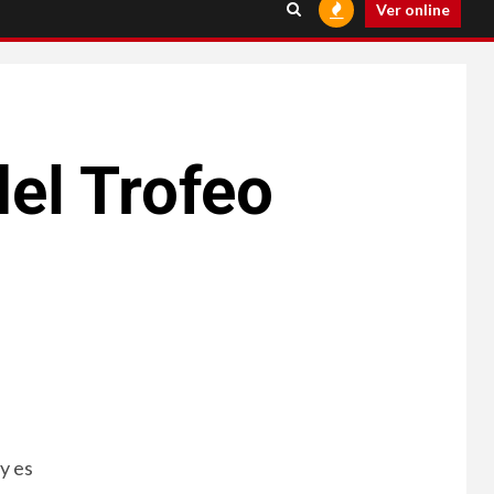
Ver online
el Trofeo
y es