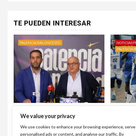
TE PUEDEN INTERESAR
PALENCIA BALONCESTO
NOTICIAS P
PALENCIA 
‘Palencia se enciende’: el Palencia
Álvaro Ma
We value your privacy
Baloncesto lanza su campaña de
deseado r
abonados para la temporada 2026-
Balonces
We use cookies to enhance your browsing experience, serve
27
3 días atr
personalised ads or content, and analyse our traffic. By