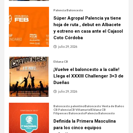
Palencia Baloncesto
Súper Agropal Palencia ya tiene
hoja de ruta , debut en Albacete
y estreno en casa ante el Cajasol
Coto Córdoba
julio 29, 2026
Eldana CB
¡Vuelve el baloncesto a la calle!
Llega el XXXIII Challenger 3×3 de
Dueñas
julio 29, 2026
Baloncesto palentino
Baloncesto Venta de Baños
CB Palencia
CB Villamuriel
Eldana CB
Filipenses Baloncesto
Palencia Baloncesto
Definida la Primera Masculina
para los cinco equipos