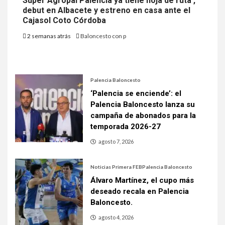
Súper Agropal Palencia ya tiene hoja de ruta ,
debut en Albacete y estreno en casa ante el
Cajasol Coto Córdoba
2 semanas atrás
Baloncesto con p
Palencia Baloncesto
‘Palencia se enciende’: el
Palencia Baloncesto lanza su
campaña de abonados para la
temporada 2026-27
agosto 7, 2026
Noticias Primera FEB
Palencia Baloncesto
Álvaro Martínez, el cupo más
deseado recala en Palencia
Baloncesto.
agosto 4, 2026