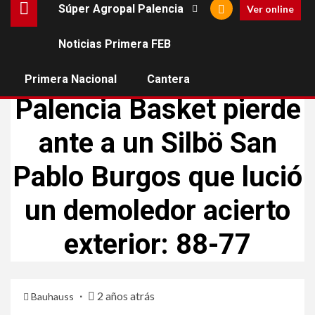
Súper Agropal Palencia
Ver online
Noticias Primera FEB
BALONCESTO PALENCIA
NOTICIAS PRIMERA FEB
Primera Nacional
Cantera
SÚPER AGROPAL PALENCIA
Palencia Basket pierde
ante a un Silbö San
Pablo Burgos que lució
un demoledor acierto
exterior: 88-77
2 años atrás
Bauhauss