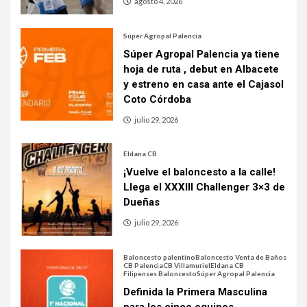
agosto 4, 2026
Súper Agropal Palencia
Súper Agropal Palencia ya tiene
hoja de ruta , debut en Albacete
y estreno en casa ante el Cajasol
Coto Córdoba
julio 29, 2026
Eldana CB
¡Vuelve el baloncesto a la calle!
Llega el XXXIII Challenger 3×3 de
Dueñas
julio 29, 2026
Baloncesto palentino
Baloncesto Venta de Baños
CB Palencia
CB Villamuriel
Eldana CB
Filipenses Baloncesto
Súper Agropal Palencia
Definida la Primera Masculina
para los cinco equipos