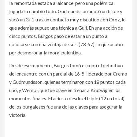
la remontada estaba al alcance, pero una polémica
— Magna Brush (@MagnaBrush)
October 13, 2024
jugada lo cambió todo. Gudmundsson anotó un triple y
sacó un 3+1 tras un contacto muy discutido con Oroz, lo
que además supuso una técnica a Guil. En una acción de
cinco puntos, Burgos pasó de estar a un punto a
colocarse con una ventaja de seis (73-67), lo que acabó
por desmoronar la moral palentina.
Desde ese momento, Burgos tomó el control definitivo
del encuentro con un parcial de 16-5, liderado por Cremo
y Gudmundsson, quienes terminaron con 18 puntos cada
uno, y Wembi, que fue clave en frenar a Krutwig en los
momentos finales. El acierto desde el triple (12 en total)
de los burgaleses fue una de las claves para asegurar la
victoria.