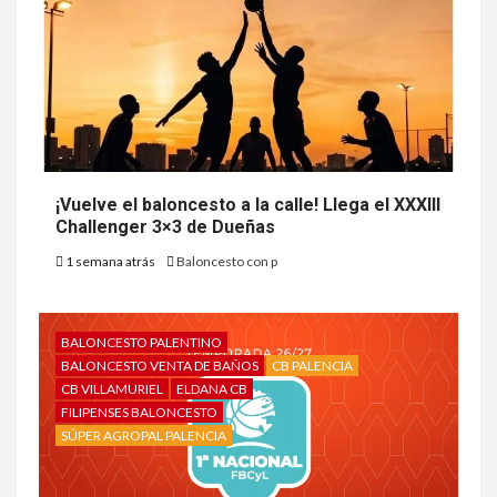
¡Vuelve el baloncesto a la calle! Llega el XXXIII
Challenger 3×3 de Dueñas
1 semana atrás
Baloncesto con p
BALONCESTO PALENTINO
BALONCESTO VENTA DE BAÑOS
CB PALENCIA
CB VILLAMURIEL
ELDANA CB
FILIPENSES BALONCESTO
SÚPER AGROPAL PALENCIA