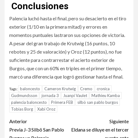
Conclusiones
Palencia luchó hasta el final, pero su desacierto en el tiro
exterior (1/10 en la primera mitad) y errores en
momentos puntuales lastraron sus opciones de victoria.
A pesar del gran trabajo de Krutwig (16 puntos, 10
rebotes y 25 de valoración) y Oroz (12 puntos), no fue
suficiente para contrarrestar el acierto exterior de
Burgos, que con un 60% en triples en el primer tiempo,
marcó una diferencia que logró gestionar hasta el final.
baloncesto
Cameron Krutwig
Cremo
cronica
Tags:
Gudmundsson
jornada 3
Juanpi Vaulet
Mathieu Kamba
palencia baloncesto
Primera FEB
silbö san pablo burgos
Tobias Borg
Xabi Oroz
Anterior
Siguiente
Previa J-3 Silbö San Pablo
Eldana se diluye en el tercer
Burgos vs Palencia
cuarto ante