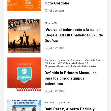
Coto Córdoba
julio 29, 2026
Eldana CB
¡Vuelve el baloncesto a la calle!
Llega el XXXIII Challenger 3×3 de
Dueñas
julio 29, 2026
Baloncesto palentino
Baloncesto Venta de Baños
CB Palencia
CB Villamuriel
Eldana CB
Filipenses Baloncesto
Palencia Baloncesto
Definida la Primera Masculina
para los cinco equipos
palentinos
julio 29, 2026
Baloncesto palentino
Dani Pérez, Alberto Padilla y