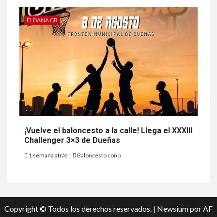
ELDANA CB
¡Vuelve el baloncesto a la calle! Llega el XXXIII
Challenger 3×3 de Dueñas
1 semana atrás
Baloncesto con p
Copyright © Todos los derechos reservados.
|
Newsium
por AF