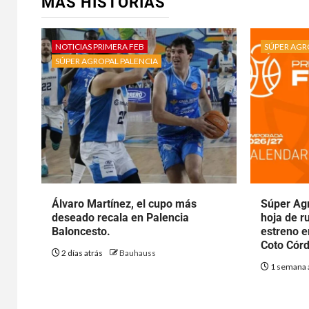
MÁS HISTORIAS
NOTICIAS PRIMERA FEB
SÚPER AGR
SÚPER AGROPAL PALENCIA
Álvaro Martínez, el cupo más
Súper Agr
deseado recala en Palencia
hoja de r
Baloncesto.
estreno e
Coto Cór
2 días atrás
Bauhauss
1 semana 