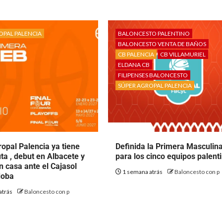
OPAL PALENCIA
BALONCESTO PALENTINO
BALONCESTO VENTA DE BAÑOS
CB PALENCIA
CB VILLAMURIEL
ELDANA CB
FILIPENSES BALONCESTO
SÚPER AGROPAL PALENCIA
opal Palencia ya tiene
Definida la Primera Masculin
uta , debut en Albacete y
para los cinco equipos palent
n casa ante el Cajasol
1 semana atrás
Baloncesto con p
doba
atrás
Baloncesto con p