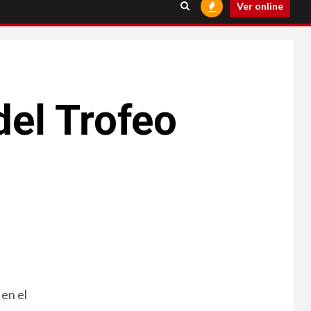
Ver online
 del Trofeo
en el