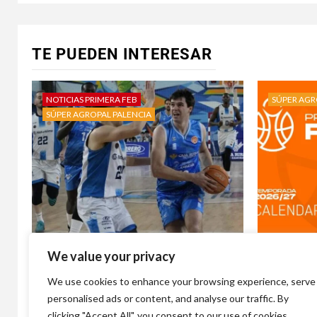
TE PUEDEN INTERESAR
NOTICIAS PRIMERA FEB
SÚPER AGR
SÚPER AGROPAL PALENCIA
We value your privacy
Álvaro Martínez, el cupo más
Súper Agr
deseado recala en Palencia
de ruta ,
We use cookies to enhance your browsing experience, serve
Baloncesto.
en casa a
personalised ads or content, and analyse our traffic. By
2 días atrás
Bauhauss
1 semana 
clicking "Accept All", you consent to our use of cookies.