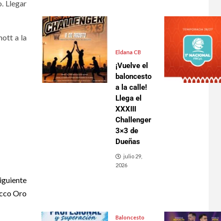
. Llegar
ott a la
Eldana CB
¡Vuelve el
baloncesto
a la calle!
Llega el
XXXIII
Challenger
3×3 de
Dueñas
julio 29,
2026
iguiente
ecco Oro
Baloncesto