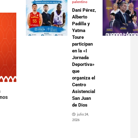
palentino
Dani Pérez,
Alberto
Padilla y
Yatma
Toure
participan
en la «I
Jornada
Deportiva»
que
organiza el
Centro
a
Asistencial
inos
San Juan
de Dios
julio 24,
2026