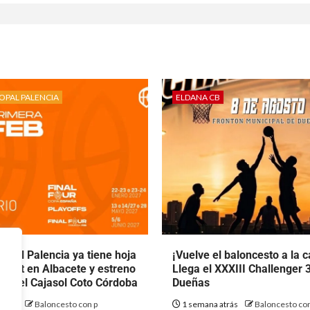
OPAL PALENCIA
ELDANA CB
opal Palencia ya tiene hoja
¡Vuelve el baloncesto a la ca
 debut en Albacete y estreno
Llega el XXXIII Challenger 
nte el Cajasol Coto Córdoba
Dueñas
atrás
Baloncesto con p
1 semana atrás
Baloncesto con