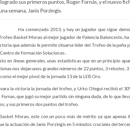
 logrado sus primeros puntos, Roger Fornás, y el nuevo fic
una semana, Janis Porzingis.
Ha comenzado 2013, y hay un jugador que sigue demo
l Trofeo Basket Morao al mejor jugador de Palencia Baloncesto, ha 
ictoria que además le permite situarse líder del Trofeo de la peña 
 Centro de Formación Solucion.es .
o en líneas generales, unas estadísticas que en un principio apa
s mismas nos dejan unos grandes números de 22 puntos, 3 rebotes, 3
 como el mejor pivot de la jornada 13 de la LEB Oro.
ara la victoria la jornada del trofeo, y Urko Otegui recibió el 30
 Fornas, que jugó su mejor partido sin ninguna duda, de lo que lle
os, y sus primeros dos puntos del trofeo.
o Basket Morao, este con un poco más de mérito ya que apenas l
 la actuación de Janis Porzingis en 5 minutos cruciales del tercer