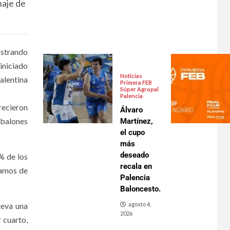
haje de
strando
iniciado
Noticias
palentina
Primera FEB
Súper Agropal
Palencia
recieron
Álvaro
 balones
Martínez,
el cupo
más
deseado
% de los
recala en
vamos de
Palencia
Baloncesto.
leva una
agosto 4,
2026
 cuarto,