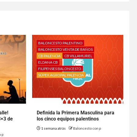
BALONCESTO PALENTINO
BALONCESTO VENTA DE BAÑOS
CB PALENCIA
CB VILLAMURIEL
ELDANA CB
FILIPENSES BALONCESTO
SÚPER AGROPAL PALENCIA
lle!
Definida la Primera Masculina para
3×3 de
los cinco equipos palentinos
1 semana atrás
Baloncesto con p
 p