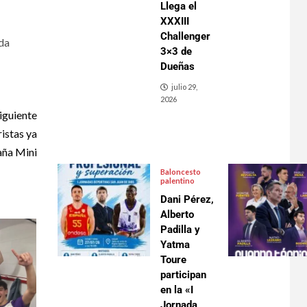
Llega el
XXXIII
Challenger
ada
3×3 de
Dueñas
julio 29,
2026
iguiente
istas ya
aña Mini
Baloncesto
palentino
Dani Pérez,
Alberto
Padilla y
Yatma
Toure
participan
en la «I
Jornada