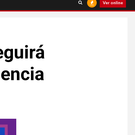
Ver online
eguirá
lencia