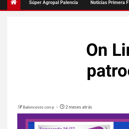
Súper Agropal Palencia
Noticias Primera 
On Li
patro
2 meses atrás
Baloncesto con p