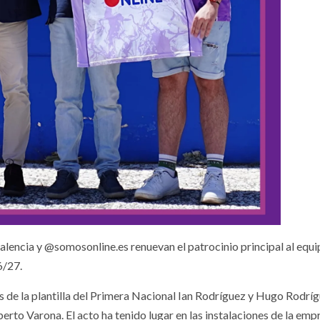
alencia y @somosonline.es renuevan el patrocinio principal al equ
6/27.
es de la plantilla del Primera Nacional Ian Rodríguez y Hugo Rodrí
rto Varona. El acto ha tenido lugar en las instalaciones de la emp