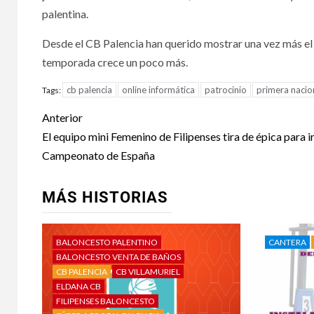
palentina.
Desde el CB Palencia han querido mostrar una vez más el
temporada crece un poco más.
cb palencia
online informática
patrocinio
primera nacio
Tags:
Anterior
El equipo mini Femenino de Filipenses tira de épica para ir
Campeonato de España
MÁS HISTORIAS
BALONCESTO PALENTINO
CANTERA
BALONCESTO VENTA DE BAÑOS
CB PALENCIA
CB VILLAMURIEL
ELDANA CB
FILIPENSES BALONCESTO