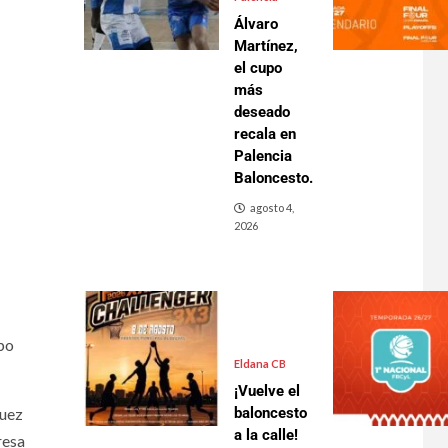
Álvaro
Martínez,
el cupo
más
deseado
recala en
Palencia
Baloncesto.
agosto 4,
2026
ipo
Eldana CB
¡Vuelve el
baloncesto
guez
a la calle!
resa