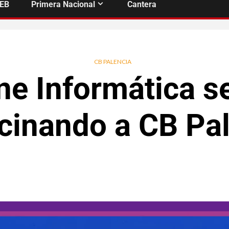
FEB
Primera Nacional
Cantera
CB PALENCIA
ne Informática s
cinando a CB Pa