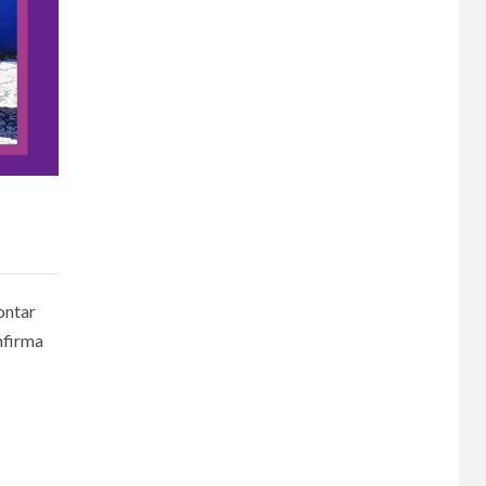
ontar
nfirma