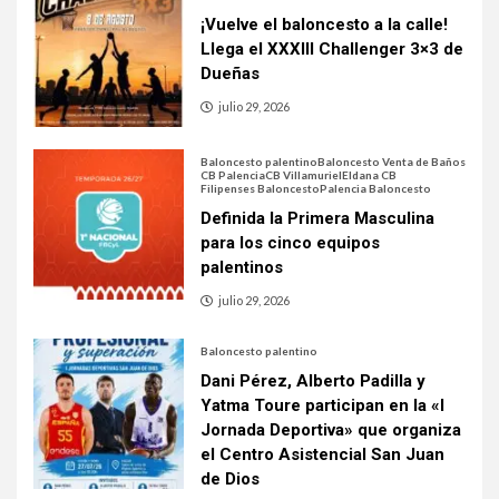
¡Vuelve el baloncesto a la calle!
Llega el XXXIII Challenger 3×3 de
Dueñas
julio 29, 2026
Baloncesto palentino
Baloncesto Venta de Baños
CB Palencia
CB Villamuriel
Eldana CB
Filipenses Baloncesto
Palencia Baloncesto
Definida la Primera Masculina
para los cinco equipos
palentinos
julio 29, 2026
Baloncesto palentino
Dani Pérez, Alberto Padilla y
Yatma Toure participan en la «I
Jornada Deportiva» que organiza
el Centro Asistencial San Juan
de Dios