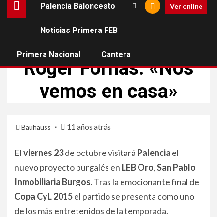
Palencia Baloncesto
Ver online
Noticias Primera FEB
PALENCIA BALONCESTO
Primera Nacional
Cantera
Roger Fornas: «Nos
vemos en casa»
11 años atrás
Bauhauss
El
viernes 23
de octubre visitará
Palencia
el
nuevo proyecto burgalés en
LEB Oro
,
San Pablo
Inmobiliaria Burgos
. Tras la emocionante final de
Copa CyL 2015
el partido se presenta como uno
de los más entretenidos de la temporada.