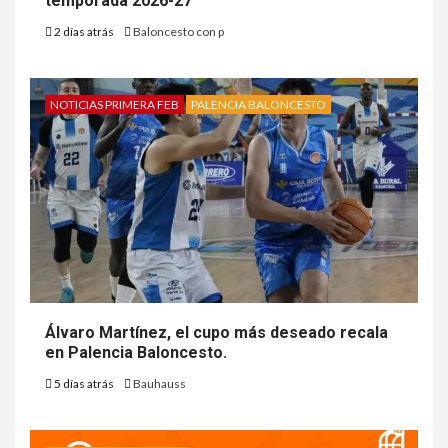
temporada 2026-27
2 días atrás
Baloncesto con p
NOTICIAS PRIMERA FEB
PALENCIA BALONCESTO
Álvaro Martínez, el cupo más deseado recala
en Palencia Baloncesto.
5 días atrás
Bauhauss