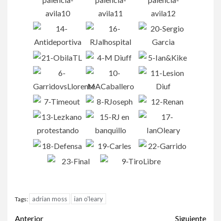
adrian moss
ian o'leary
Tags:
Anterior
Siguiente