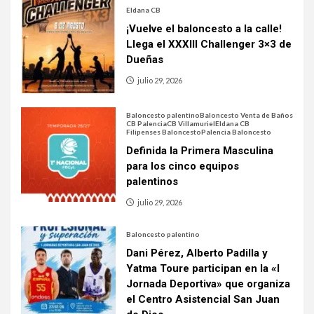
Eldana CB
¡Vuelve el baloncesto a la calle!
Llega el XXXIII Challenger 3×3 de
Dueñas
julio 29, 2026
Baloncesto palentino
Baloncesto Venta de Baños
CB Palencia
CB Villamuriel
Eldana CB
Filipenses Baloncesto
Palencia Baloncesto
Definida la Primera Masculina
para los cinco equipos
palentinos
julio 29, 2026
Baloncesto palentino
Dani Pérez, Alberto Padilla y
Yatma Toure participan en la «I
Jornada Deportiva» que organiza
el Centro Asistencial San Juan