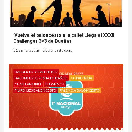
¡Vuelve el baloncesto a la calle! Llega el XXXIII
Challenger 3×3 de Dueñas
1 semana atrás
Baloncesto con p
BALONCESTO PALENTINO
BALONCESTO VENTA DE BAÑOS
CB PALENCIA
CB VILLAMURIEL
ELDANA CB
FILIPENSES BALONCESTO
PALENCIA BALONCESTO