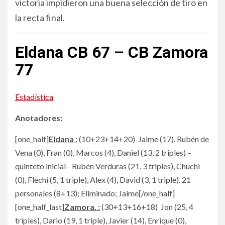
victoria impidieron una buena selección de tiro en
la recta final.
Eldana CB 67 – CB Zamora
77
Estadística
Anotadores:
[one_half]
Eldana :
(10+23+14+20) Jaime (17), Rubén de
Vena (0), Fran (0), Marcos (4), Daniel (13, 2 triples) –
quinteto inicial- Rubén Verduras (21, 3 triples), Chuchi
(0), Flechi (5, 1 triple), Alex (4), David (3, 1 triple). 21
personales (8+13); Eliminado; Jaime[/one_half]
[one_half_last]
Zamora. :
(30+13+16+18) Jon (25, 4
triples), Dario (19, 1 triple), Javier (14), Enrique (0),