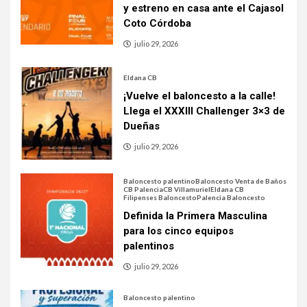
y estreno en casa ante el Cajasol
Coto Córdoba
julio 29, 2026
Eldana CB
¡Vuelve el baloncesto a la calle!
Llega el XXXIII Challenger 3×3 de
Dueñas
julio 29, 2026
Baloncesto palentino
Baloncesto Venta de Baños
CB Palencia
CB Villamuriel
Eldana CB
Filipenses Baloncesto
Palencia Baloncesto
Definida la Primera Masculina
para los cinco equipos
palentinos
julio 29, 2026
Baloncesto palentino