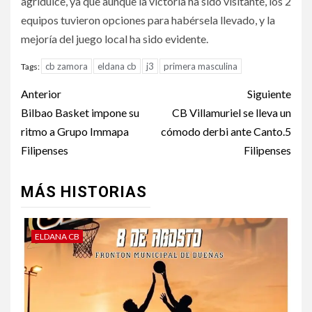
agridulce, ya que aunque la victoria ha sido visitante, los 2
equipos tuvieron opciones para habérsela llevado, y la
mejoría del juego local ha sido evidente.
cb zamora
eldana cb
j3
primera masculina
Tags:
Anterior
Siguiente
Bilbao Basket impone su
CB Villamuriel se lleva un
ritmo a Grupo Immapa
cómodo derbi ante Canto.5
Filipenses
Filipenses
MÁS HISTORIAS
ELDANA CB