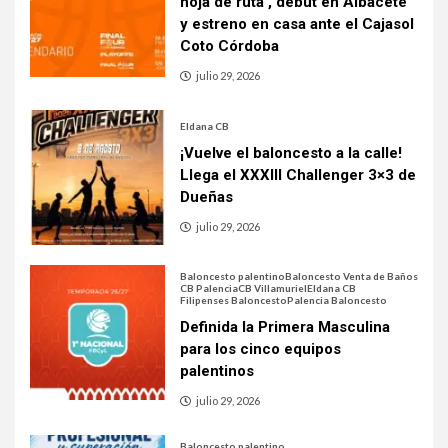
hoja de ruta , debut en Albacete
y estreno en casa ante el Cajasol
Coto Córdoba
julio 29, 2026
Eldana CB
¡Vuelve el baloncesto a la calle!
Llega el XXXIII Challenger 3×3 de
Dueñas
julio 29, 2026
Baloncesto palentino
Baloncesto Venta de Baños
CB Palencia
CB Villamuriel
Eldana CB
Filipenses Baloncesto
Palencia Baloncesto
Definida la Primera Masculina
para los cinco equipos
palentinos
julio 29, 2026
Baloncesto palentino