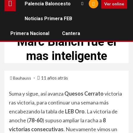
Palencia Baloncesto
Ver online
Noticias Primera FEB
PALENCIA BALONCESTO
Primera Nacional
Cantera
Marc Blanch fue el
mas inteligente
11 años atrás
Bauhauss
Suma y sigue, así avanza
Quesos Cerrato
victoria
ras victoria, para continuar una semana más
encabezando la tabla de
LEB Oro
. La victoria de
anoche (
78-60
) supuso ampliar la racha a
8
victorias consecutivas
. Nuevamente vimos un