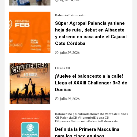
Palencia Baloncesto
Súper Agropal Palencia ya tiene
hoja de ruta , debut en Albacete
y estreno en casa ante el Cajasol
Coto Córdoba
julio 29, 2026
Eldana CB
¡Vuelve el baloncesto a la calle!
Llega el XXXIII Challenger 3×3 de
Dueñas
julio 29, 2026
Baloncesto palentino
Baloncesto Venta de Baños
CB Palencia
CB Villamuriel
Eldana CB
Filipenses Baloncesto
Palencia Baloncesto
Definida la Primera Masculina
para los cinco equipos