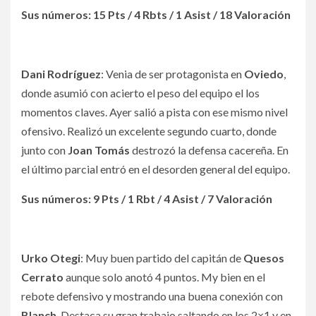
Sus números: 15 Pts / 4 Rbts / 1 Asist / 18 Valoración
Dani Rodríguez
: Venia de ser protagonista en
Oviedo
,
donde asumió con acierto el peso del equipo el los
momentos claves. Ayer salió a pista con ese mismo nivel
ofensivo. Realizó un excelente segundo cuarto, donde
junto con
Joan Tomás
destrozó la defensa cacereña. En
el último parcial entró en el desorden general del equipo.
Sus números: 9 Pts / 1 Rbt / 4 Asist / 7 Valoración
Urko Otegi
: Muy buen partido del capitán de
Quesos
Cerrato
aunque solo anotó 4 puntos. My bien en el
rebote defensivo y mostrando una buena conexión con
Blanch
. Destaca su gran trabajo saltando en los 2×1 y en