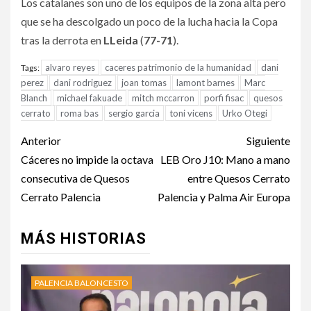
Los catalanes son uno de los equipos de la zona alta pero
que se ha descolgado un poco de la lucha hacia la Copa
tras la derrota en
LLeida
(
77-71
).
alvaro reyes
caceres patrimonio de la humanidad
dani
Tags:
perez
dani rodriguez
joan tomas
lamont barnes
Marc
Blanch
michael fakuade
mitch mccarron
porfi fisac
quesos
cerrato
roma bas
sergio garcia
toni vicens
Urko Otegi
Anterior
Siguiente
Cáceres no impide la octava
LEB Oro J10: Mano a mano
consecutiva de Quesos
entre Quesos Cerrato
Cerrato Palencia
Palencia y Palma Air Europa
MÁS HISTORIAS
PALENCIA BALONCESTO