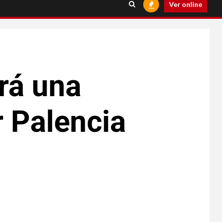
Ver online
rá una
 Palencia