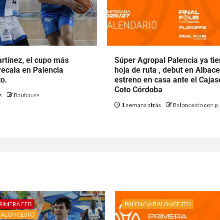
rtínez, el cupo más
Súper Agropal Palencia ya ti
ecala en Palencia
hoja de ruta , debut en Albace
o.
estreno en casa ante el Cajas
Coto Córdoba
ás
Bauhauss
1 semana atrás
Baloncesto con p
RIMERA FEB
PALENCIA BALONCESTO
BALONCESTO