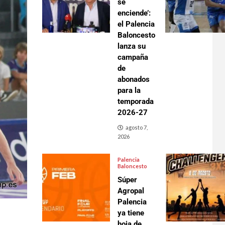
se
enciende’:
el Palencia
Baloncesto
lanza su
campaña
de
abonados
para la
temporada
2026-27
agosto 7,
2026
Palencia
Baloncesto
Súper
Agropal
Palencia
ya tiene
hoja de