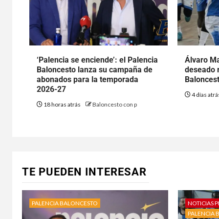
‘Palencia se enciende’: el Palencia
Álvaro Ma
Baloncesto lanza su campaña de
deseado r
abonados para la temporada
Baloncest
2026-27
4 días atr
18 horas atrás
Baloncesto con p
TE PUEDEN INTERESAR
PALENCIA BALONCESTO
NOTICIAS P
PALENCIA 