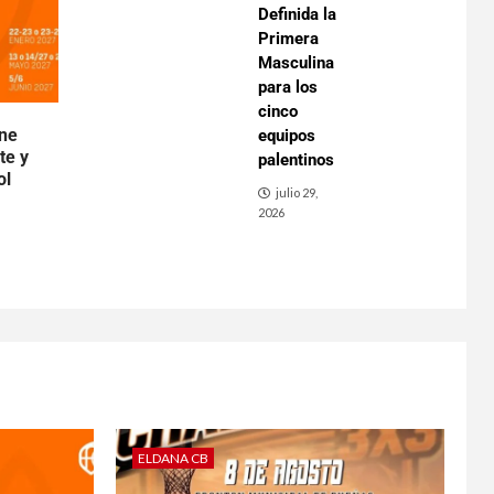
Definida la
Primera
Masculina
para los
cinco
ene
equipos
te y
palentinos
ol
julio 29,
2026
ELDANA CB