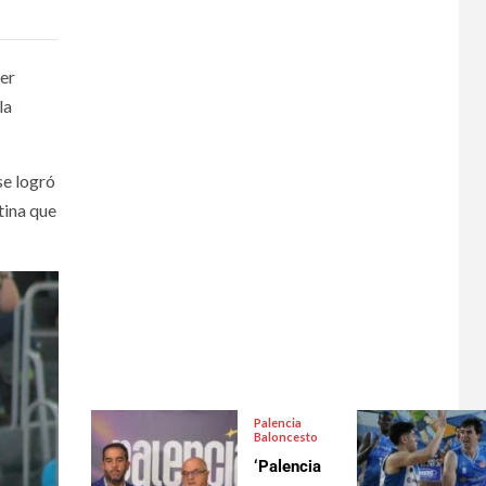
ber
la
se logró
tina que
Palencia
Baloncesto
‘Palencia