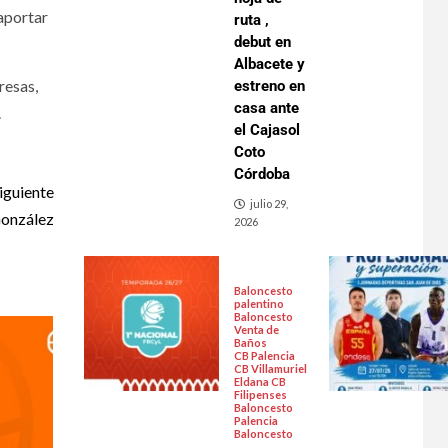
aportar
ruta ,
debut en
Albacete y
resas,
estreno en
casa ante
.
el Cajasol
Coto
Córdoba
iguiente
julio 29,
González
2026
Baloncesto
palentino
Baloncesto
Venta de
Baños
CB Palencia
CB Villamuriel
Eldana CB
Filipenses
Baloncesto
Palencia
Baloncesto