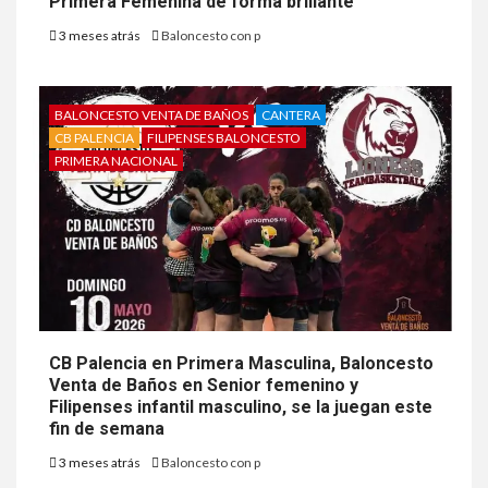
Primera Femenina de forma brillante
3 meses atrás
Baloncesto con p
BALONCESTO VENTA DE BAÑOS
CANTERA
CB PALENCIA
FILIPENSES BALONCESTO
PRIMERA NACIONAL
CB Palencia en Primera Masculina, Baloncesto
Venta de Baños en Senior femenino y
Filipenses infantil masculino, se la juegan este
fin de semana
3 meses atrás
Baloncesto con p