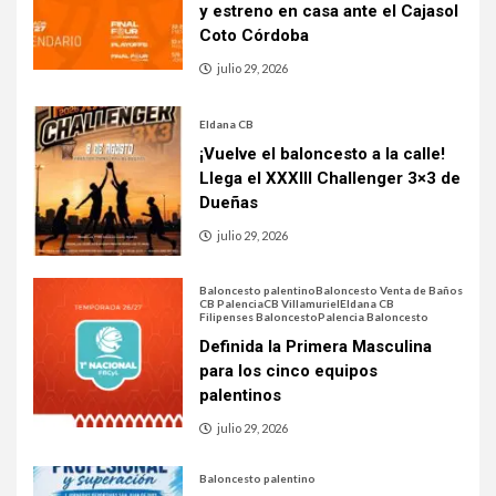
y estreno en casa ante el Cajasol
Coto Córdoba
julio 29, 2026
Eldana CB
¡Vuelve el baloncesto a la calle!
Llega el XXXIII Challenger 3×3 de
Dueñas
julio 29, 2026
Baloncesto palentino
Baloncesto Venta de Baños
CB Palencia
CB Villamuriel
Eldana CB
Filipenses Baloncesto
Palencia Baloncesto
Definida la Primera Masculina
para los cinco equipos
palentinos
julio 29, 2026
Baloncesto palentino