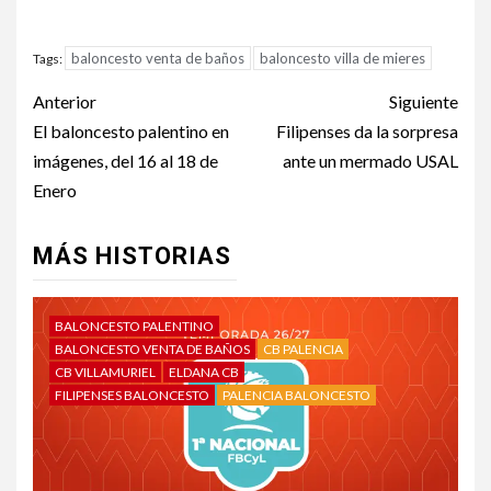
baloncesto venta de baños
baloncesto villa de mieres
Tags:
Anterior
Siguiente
El baloncesto palentino en
Filipenses da la sorpresa
imágenes, del 16 al 18 de
ante un mermado USAL
Enero
MÁS HISTORIAS
BALONCESTO PALENTINO
BALONCESTO VENTA DE BAÑOS
CB PALENCIA
CB VILLAMURIEL
ELDANA CB
FILIPENSES BALONCESTO
PALENCIA BALONCESTO