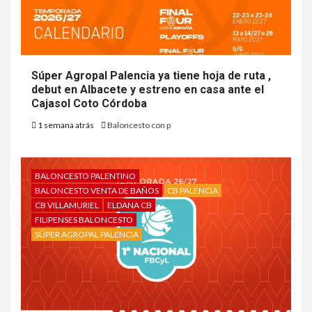
Súper Agropal Palencia ya tiene hoja de ruta ,
debut en Albacete y estreno en casa ante el
Cajasol Coto Córdoba
1 semana atrás
Baloncesto con p
BALONCESTO PALENTINO
BALONCESTO VENTA DE BAÑOS
CB PALENCIA
CB VILLAMURIEL
ELDANA CB
FILIPENSES BALONCESTO
SÚPER AGROPAL PALENCIA