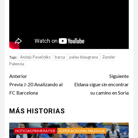
Anžejs Pasečņiks
barça
palau blaugrana
Zunder
Tags:
Palencia
Anterior
Siguiente
Previa J-20 Analizando al
Eldana sigue sin encontrar
FC Barcelona
su camino en Soria
MÁS HISTORIAS
NOTICIAS PRIMERA FEB
SÚPER AGROPAL PALENCIA