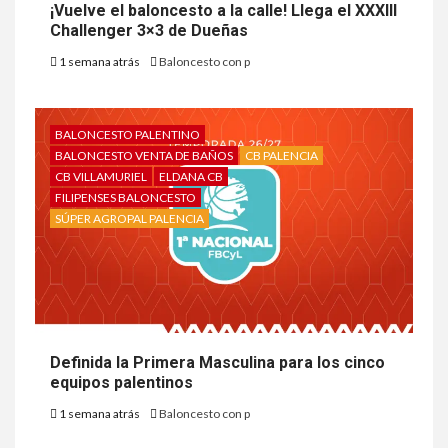
¡Vuelve el baloncesto a la calle! Llega el XXXIII
Challenger 3×3 de Dueñas
1 semana atrás
Baloncesto con p
BALONCESTO PALENTINO
BALONCESTO VENTA DE BAÑOS
CB PALENCIA
CB VILLAMURIEL
ELDANA CB
FILIPENSES BALONCESTO
SÚPER AGROPAL PALENCIA
Definida la Primera Masculina para los cinco
equipos palentinos
1 semana atrás
Baloncesto con p