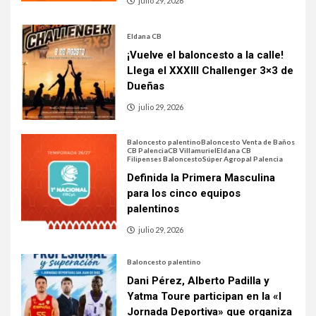
julio 29, 2026
Eldana CB
¡Vuelve el baloncesto a la calle!
Llega el XXXIII Challenger 3×3 de
Dueñas
julio 29, 2026
Baloncesto palentino
Baloncesto Venta de Baños
CB Palencia
CB Villamuriel
Eldana CB
Filipenses Baloncesto
Súper Agropal Palencia
Definida la Primera Masculina
para los cinco equipos
palentinos
julio 29, 2026
Baloncesto palentino
Dani Pérez, Alberto Padilla y
Yatma Toure participan en la «I
Jornada Deportiva» que organiza