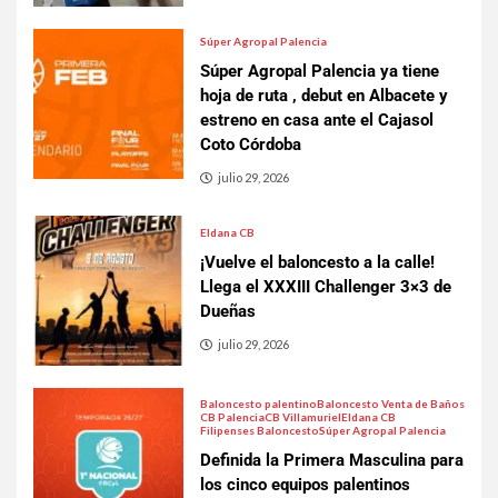
Súper Agropal Palencia
Súper Agropal Palencia ya tiene
hoja de ruta , debut en Albacete y
estreno en casa ante el Cajasol
Coto Córdoba
julio 29, 2026
Eldana CB
¡Vuelve el baloncesto a la calle!
Llega el XXXIII Challenger 3×3 de
Dueñas
julio 29, 2026
Baloncesto palentino
Baloncesto Venta de Baños
CB Palencia
CB Villamuriel
Eldana CB
Filipenses Baloncesto
Súper Agropal Palencia
Definida la Primera Masculina para
los cinco equipos palentinos