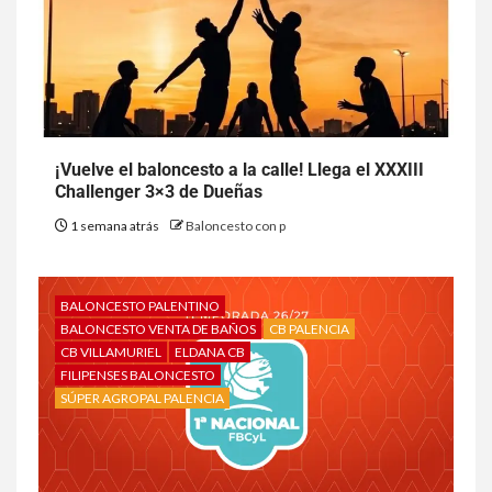
¡Vuelve el baloncesto a la calle! Llega el XXXIII
Challenger 3×3 de Dueñas
1 semana atrás
Baloncesto con p
BALONCESTO PALENTINO
BALONCESTO VENTA DE BAÑOS
CB PALENCIA
CB VILLAMURIEL
ELDANA CB
FILIPENSES BALONCESTO
SÚPER AGROPAL PALENCIA