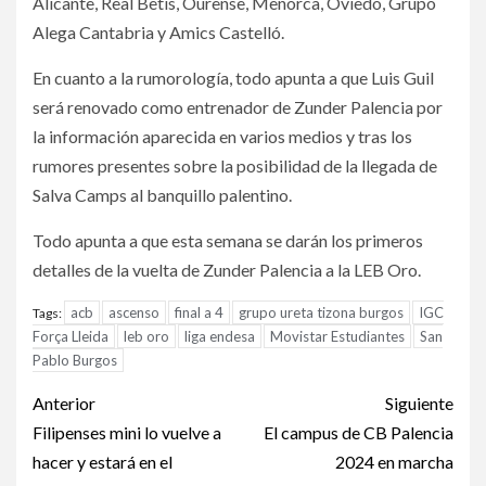
Alicante, Real Betis, Ourense, Menorca, Oviedo, Grupo
Alega Cantabria y Amics Castelló.
En cuanto a la rumorología, todo apunta a que Luis Guil
será renovado como entrenador de Zunder Palencia por
la información aparecida en varios medios y tras los
rumores presentes sobre la posibilidad de la llegada de
Salva Camps al banquillo palentino.
Todo apunta a que esta semana se darán los primeros
detalles de la vuelta de Zunder Palencia a la LEB Oro.
acb
ascenso
final a 4
grupo ureta tizona burgos
IGC
Tags:
Força Lleida
leb oro
liga endesa
Movistar Estudiantes
San
Pablo Burgos
Anterior
Siguiente
Filipenses mini lo vuelve a
El campus de CB Palencia
hacer y estará en el
2024 en marcha