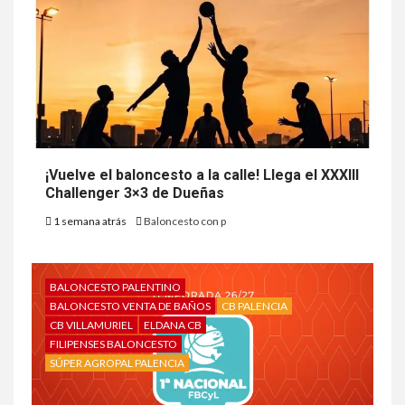
¡Vuelve el baloncesto a la calle! Llega el XXXIII
Challenger 3×3 de Dueñas
1 semana atrás
Baloncesto con p
BALONCESTO PALENTINO
BALONCESTO VENTA DE BAÑOS
CB PALENCIA
CB VILLAMURIEL
ELDANA CB
FILIPENSES BALONCESTO
SÚPER AGROPAL PALENCIA