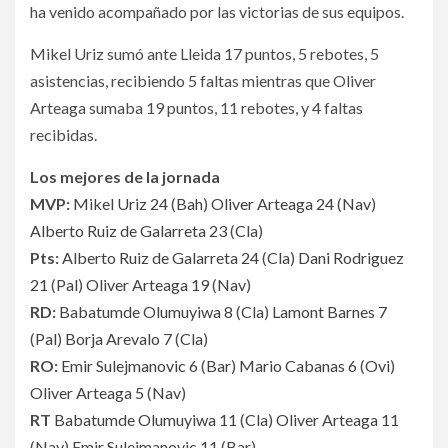
ha venido acompañado por las victorias de sus equipos.
Mikel Uriz sumó ante Lleida 17 puntos, 5 rebotes, 5
asistencias, recibiendo 5 faltas mientras que Oliver
Arteaga sumaba 19 puntos, 11 rebotes, y 4 faltas
recibidas.
Los mejores de la jornada
MVP:
Mikel Uriz 24
(
Bah
)
Oliver Arteaga 24
(
Nav
)
Alberto Ruiz de Galarreta 23
(
Cla
)
Pts:
Alberto Ruiz de Galarreta 24
(
Cla
)
Dani Rodriguez
21
(
Pal
)
Oliver Arteaga 19
(
Nav
)
RD:
Babatumde Olumuyiwa 8
(
Cla
)
Lamont Barnes 7
(
Pal
)
Borja Arevalo 7
(
Cla
)
RO:
Emir Sulejmanovic 6
(
Bar
)
Mario Cabanas 6
(
Ovi
)
Oliver Arteaga 5
(
Nav
)
RT
Babatumde Olumuyiwa 11
(
Cla
)
Oliver Arteaga 11
(
Nav
)
Emir Sulejmanovic 11
(
Bar
)