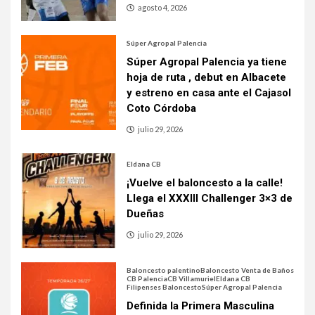
agosto 4, 2026
Súper Agropal Palencia
Súper Agropal Palencia ya tiene
hoja de ruta , debut en Albacete
y estreno en casa ante el Cajasol
Coto Córdoba
julio 29, 2026
Eldana CB
¡Vuelve el baloncesto a la calle!
Llega el XXXIII Challenger 3×3 de
Dueñas
julio 29, 2026
Baloncesto palentino
Baloncesto Venta de Baños
CB Palencia
CB Villamuriel
Eldana CB
Filipenses Baloncesto
Súper Agropal Palencia
Definida la Primera Masculina