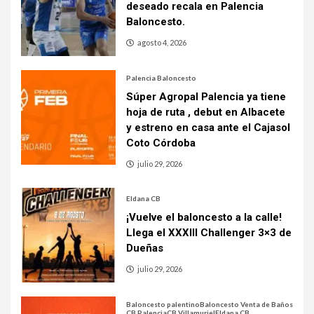
deseado recala en Palencia
Baloncesto.
agosto 4, 2026
Palencia Baloncesto
Súper Agropal Palencia ya tiene
hoja de ruta , debut en Albacete
y estreno en casa ante el Cajasol
Coto Córdoba
julio 29, 2026
Eldana CB
¡Vuelve el baloncesto a la calle!
Llega el XXXIII Challenger 3×3 de
Dueñas
julio 29, 2026
Baloncesto palentino
Baloncesto Venta de Baños
CB Palencia
CB Villamuriel
Eldana CB