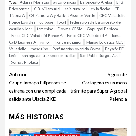
Adarsa Maristas
autonómicas
Baloncesto Arelsa
BFB
Tags:
Bricocentro
C.B. Villamuriel
caja rural rdl
cb la flecha
CB
Tizona A
CB Zamora A y Basket Pisones Verde
CBC Valladolid
Ponce Lourdes
cd base
fbcyl
federacion de baloncesto de
castilla y leon
femenino
Floyma CBSM
Gapurgal Babieca
Iveco CBC Valadolid Ponce A
Iveco CBC Valladolid A
Ixma
CyD Leonesa A
junior
liga uemc junior
Manso Logística CDSI
Valladalid
masculino
Perfumerías Avenida Oyrsa
Peyalfe BF
León
san agustin transportes cuellar
San Pablo Burgos Azul
Somos Hijolusa
Anterior
Siguiente
Grupo Inmapa Filipenses se
Cartagena es un mero
estrena con una complicada
trámite para Súper Agropal
salida ante Ulacia ZKE
Palencia
MÁS HISTORIAS