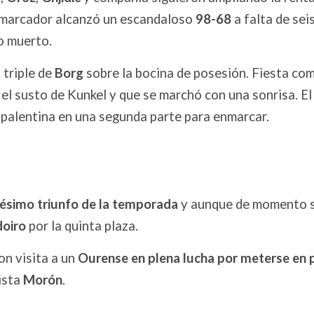
l marcador alcanzó un escandaloso
98-68
a falta de sei
o muerto.
 triple de
Borg
sobre la bocina de posesión. Fiesta co
 el susto de Kunkel y que se marchó con una sonrisa. El
d palentina en una segunda parte para enmarcar.
gésimo triunfo de la temporada
y aunque de momento 
oiro
por la quinta plaza.
con visita a un
Ourense en plena lucha por meterse en 
ista
Morón
.