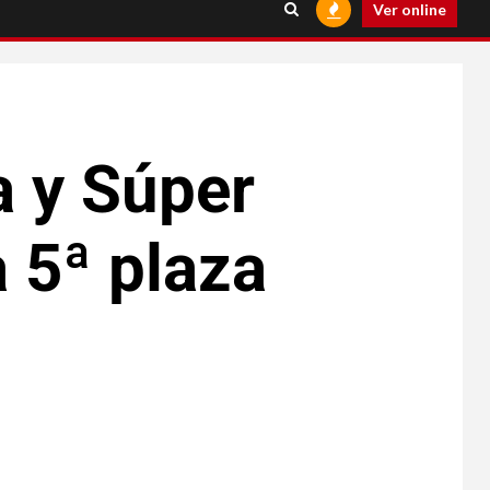
Ver online
a y Súper
 5ª plaza