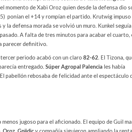
 el momento de Xabi Oroz quien desde la defensa dio s
5) ponían el +14 y rompían el partido. Krutwig impuso
es y la defensa morada se volvió un muro. Kunkel seguía 
asado. A falta de tres minutos para acabar el cuarto, 
 parecer definitivo.
l tercer periodo acabó con un claro
82-62
. El Tizona, q
parecía entregado.
Súper Agropal Palencia
les había
El pabellón rebosaba de felicidad ante el espectáculo 
lo menos jugoso para el aficionado. El equipo de Guil m
e
,
Oroz
,
Gnjidic
y compañía siguieron ampliando la rent