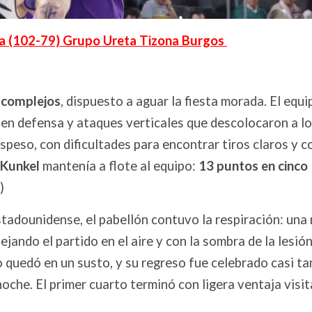
cia (102-79) Grupo Ureta Tizona Burgos
n complejos
, dispuesto a aguar la fiesta morada. El equi
en defensa y ataques verticales que descolocaron a lo
espeso, con dificultades para encontrar tiros claros y c
Kunkel
mantenía a flote al equipo:
13 puntos en cinco
)
stadounidense, el pabellón contuvo la respiración: una
ejando el partido en el aire y con la sombra de la lesió
quedó en un susto, y su regreso fue celebrado casi ta
noche. El primer cuarto terminó con ligera ventaja visit