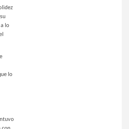
olidez
 su
a lo
el
ue
que lo
antuvo
a con