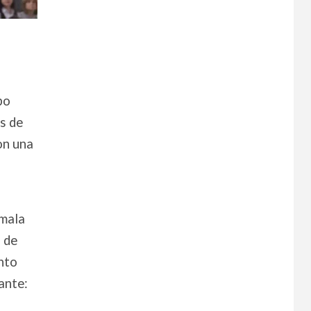
po
s de
on una
 mala
n de
nto
ante: