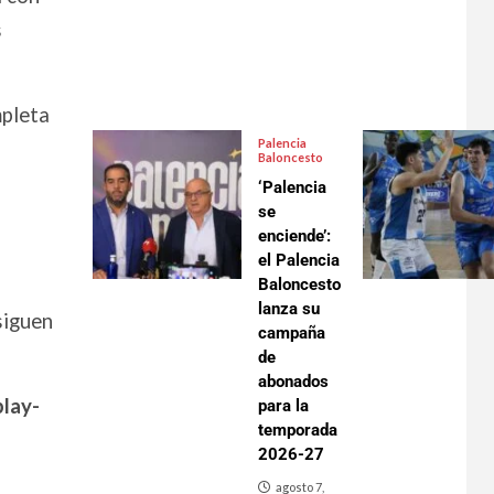
s
mpleta
Palencia
Baloncesto
‘Palencia
se
enciende’:
el Palencia
Baloncesto
lanza su
siguen
campaña
de
abonados
play-
para la
temporada
2026-27
agosto 7,