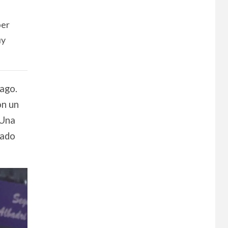
per
uy
iago.
on un
 Una
tado