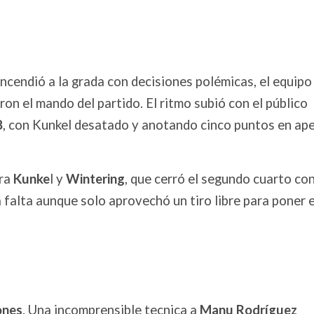
encendió a la grada con decisiones polémicas, el equipo
on el mando del partido. El ritmo subió con el público
8
, con Kunkel desatado y anotando cinco puntos en ap
ara
Kunke
l y
Wintering
, que cerró el segundo cuarto co
 falta aunque solo aprovechó un tiro libre para poner 
ones
. Una incomprensible tecnica a
Manu Rodríguez