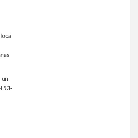
 local
enas
n un
el
53-