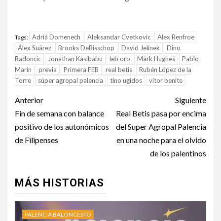
Adriá Domenech
Aleksandar Cvetkovic
Alex Renfroe
Tags:
Álex Suárez
Brooks DeBisschop
David Jelinek
Dino
Radoncic
Jonathan Kasibabu
leb oro
Mark Hughes
Pablo
Marín
previa
Primera FEB
real betis
Rubén López de la
Torre
súper agropal palencia
tino ugidos
vitor benite
Anterior
Siguiente
Fin de semana con balance
Real Betis pasa por encima
positivo de los autonómicos
del Super Agropal Palencia
de Filipenses
en una noche para el olvido
de los palentinos
MÁS HISTORIAS
PALENCIA BALONCESTO