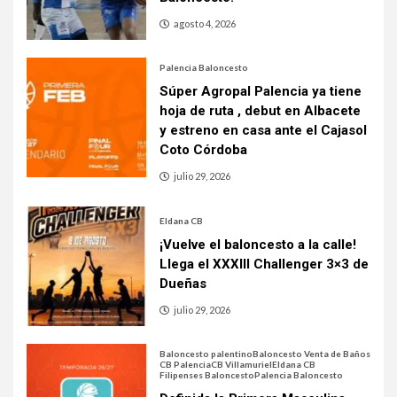
agosto 4, 2026
Palencia Baloncesto
Súper Agropal Palencia ya tiene
hoja de ruta , debut en Albacete
y estreno en casa ante el Cajasol
Coto Córdoba
julio 29, 2026
Eldana CB
¡Vuelve el baloncesto a la calle!
Llega el XXXIII Challenger 3×3 de
Dueñas
julio 29, 2026
Baloncesto palentino
Baloncesto Venta de Baños
CB Palencia
CB Villamuriel
Eldana CB
Filipenses Baloncesto
Palencia Baloncesto