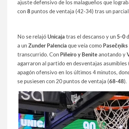
ajuste defensivo de los malagueños que lograba
con
8
puntos de ventaja (42-34) tras un parcia
No se relajó
Unicaja
tras el descanso y un
5-0
d
a un
Zunder Palencia
que veía como
Pasečņiks
transcurrido. Con
Piñeiro y Benite
anotando y
agarraron al partido en desventajas asumibles 
apagón ofensivo en los últimos 4 minutos, dond
se pusiesen con 20 puntos de ventaja (
68-48
).