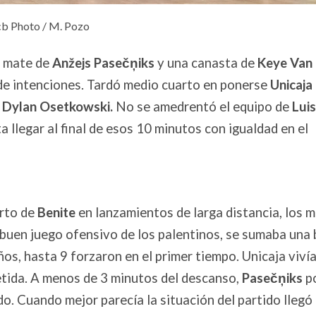
cb Photo / M. Pozo
n mate de
Anžejs Pasečņiks
y una canasta de
Keye Van 
 de intenciones. Tardó medio cuarto en ponerse
Unicaja
e
Dylan Osetkowski.
No se amedrentó el equipo de
Luis
a llegar al final de esos 10 minutos con igualdad en el
erto de
Benite
en lanzamientos de larga distancia, los 
 buen juego ofensivo de los palentinos, se sumaba una
s, hasta 9 forzaron en el primer tiempo. Unicaja vivía
etida. A menos de 3 minutos del descanso,
Pasečņiks
p
do. Cuando mejor parecía la situación del partido llegó 