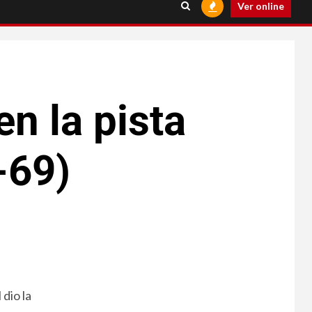
Ver online
n la pista
-69)
 dio la