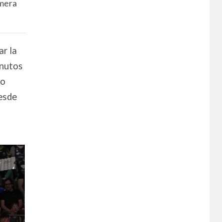
imera
ar la
inutos
po
desde