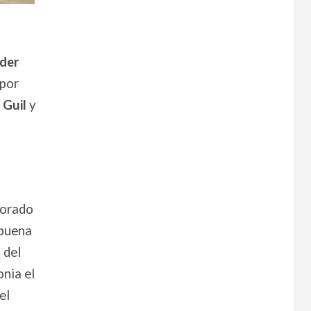
der
por
 Guil
y
morado
 buena
 del
onia el
el