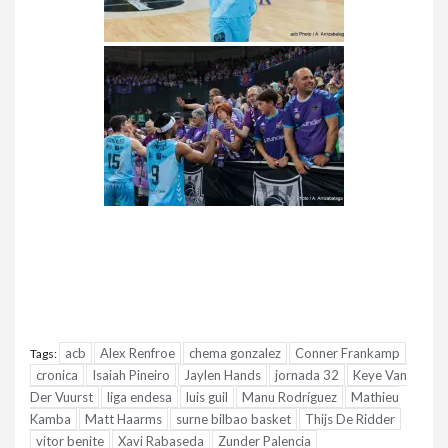
acb
Alex Renfroe
chema gonzalez
Conner Frankamp
Tags:
cronica
Isaiah Pineiro
Jaylen Hands
jornada 32
Keye Van
Der Vuurst
liga endesa
luis guil
Manu Rodríguez
Mathieu
Kamba
Matt Haarms
surne bilbao basket
Thijs De Ridder
vitor benite
Xavi Rabaseda
Zunder Palencia