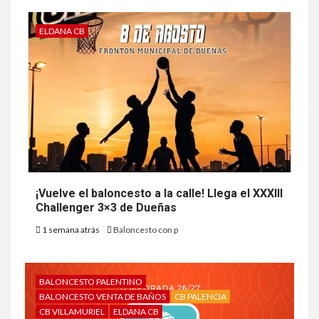
ELDANA CB
¡Vuelve el baloncesto a la calle! Llega el XXXIII
Challenger 3×3 de Dueñas
1 semana atrás
Baloncesto con p
BALONCESTO PALENTINO
BALONCESTO VENTA DE BAÑOS
CB PALENCIA
CB VILLAMURIEL
ELDANA CB