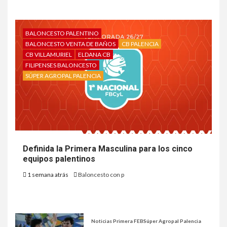
BALONCESTO PALENTINO
BALONCESTO VENTA DE BAÑOS
CB PALENCIA
CB VILLAMURIEL
ELDANA CB
FILIPENSES BALONCESTO
SÚPER AGROPAL PALENCIA
Definida la Primera Masculina para los cinco
equipos palentinos
1 semana atrás
Baloncesto con p
Noticias Primera FEB
Súper Agropal Palencia