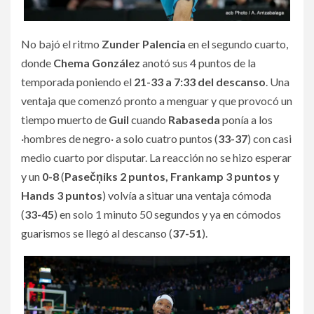
No bajó el ritmo
Zunder Palencia
en el segundo cuarto,
donde
Chema González
anotó sus 4 puntos de la
temporada poniendo el
21-33 a 7:33 del descanso
. Una
ventaja que comenzó pronto a menguar y que provocó un
tiempo muerto de
Guil
cuando
Rabaseda
ponía a los
·hombres de negro· a solo cuatro puntos (
33-37
) con casi
medio cuarto por disputar. La reacción no se hizo esperar
y un
0-8
(
Pasečņiks 2 puntos, Frankamp 3 puntos y
Hands 3 puntos
) volvía a situar una ventaja cómoda
(
33-45
) en solo 1 minuto 50 segundos y ya en cómodos
guarismos se llegó al descanso (
37-51
).