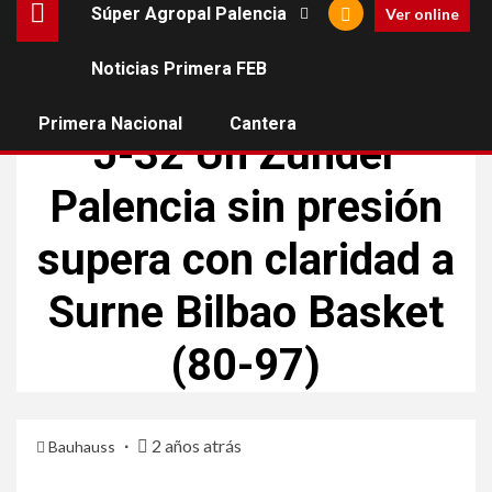
Súper Agropal Palencia
Ver online
Noticias Primera FEB
ACB
SÚPER AGROPAL PALENCIA
Primera Nacional
Cantera
J-32 Un Zunder
Palencia sin presión
supera con claridad a
Surne Bilbao Basket
(80-97)
2 años atrás
Bauhauss