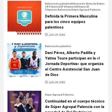
Baloncesto palentino
Baloncesto Venta de Baños
CB Palencia
CB Villamuriel
Eldana CB
Filipenses Baloncesto
Súper Agropal Palencia
Definida la Primera Masculina
para los cinco equipos
palentinos
julio 29, 2026
Baloncesto palentino
Dani Pérez, Alberto Padilla y
Yatma Toure participan en la «I
Jornada Deportiva» que organiza
el Centro Asistencial San Juan
de Dios
julio 24, 2026
Súper Agropal Palencia
Continuidad en el cuerpo técnico
de Súper Agropal Palencia con la