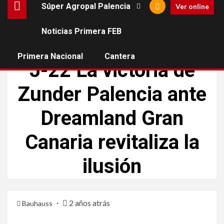
Súper Agropal Palencia
Ver online
Noticias Primera FEB
ACB
SÚPER AGROPAL PALENCIA
Primera Nacional
Cantera
J-22 La victoria de
Zunder Palencia ante
Dreamland Gran
Canaria revitaliza la
ilusión
2 años atrás
Bauhauss