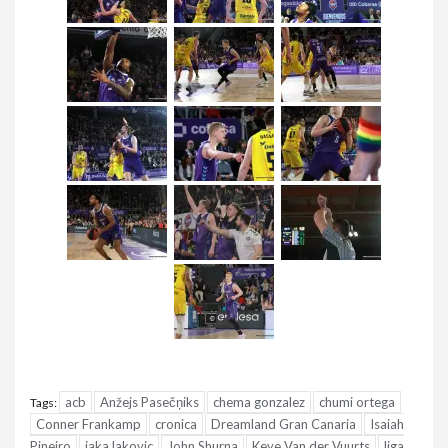
acb
Anžejs Pasečņiks
chema gonzalez
chumi ortega
Tags:
Conner Frankamp
cronica
Dreamland Gran Canaria
Isaiah
Pineiro
jaka lakovic
John Shurna
Keye Van der Vuurts
liga