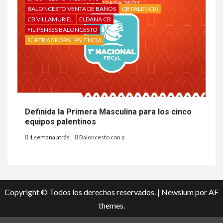
BALONCESTO VENTA DE BAÑOS
CB PALENCIA
CB VILLAMURIEL
ELDANA CB
FILIPENSES BALONCESTO
SÚPER AGROPAL PALENCIA
Definida la Primera Masculina para los cinco
equipos palentinos
1 semana atrás
Baloncesto con p
Copyright © Todos los derechos reservados.
|
Newsium
por AF
themes.