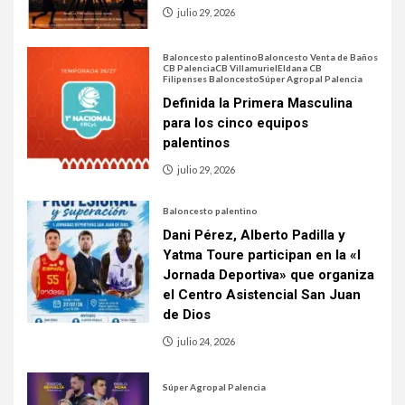
julio 29, 2026
Baloncesto palentino
Baloncesto Venta de Baños
CB Palencia
CB Villamuriel
Eldana CB
Filipenses Baloncesto
Súper Agropal Palencia
Definida la Primera Masculina
para los cinco equipos
palentinos
julio 29, 2026
Baloncesto palentino
Dani Pérez, Alberto Padilla y
Yatma Toure participan en la «I
Jornada Deportiva» que organiza
el Centro Asistencial San Juan
de Dios
julio 24, 2026
Súper Agropal Palencia