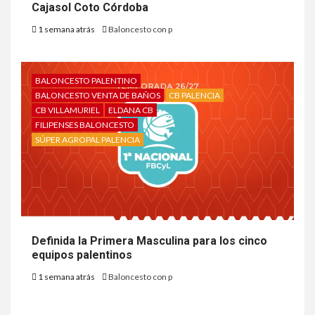
Cajasol Coto Córdoba
1 semana atrás
Baloncesto con p
BALONCESTO PALENTINO
BALONCESTO VENTA DE BAÑOS
CB PALENCIA
CB VILLAMURIEL
ELDANA CB
FILIPENSES BALONCESTO
SÚPER AGROPAL PALENCIA
Definida la Primera Masculina para los cinco
equipos palentinos
1 semana atrás
Baloncesto con p