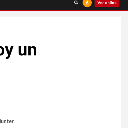
Ver online
oy un
unter