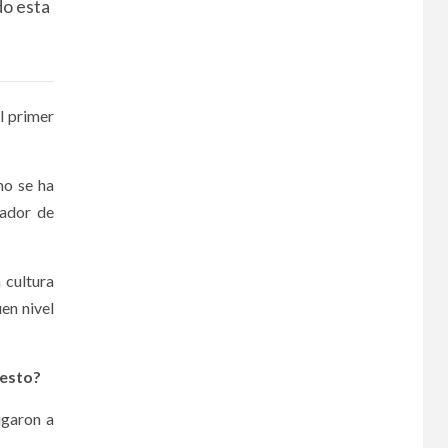
do esta
l primer
mo se ha
gador de
 cultura
en nivel
cesto?
ugaron a