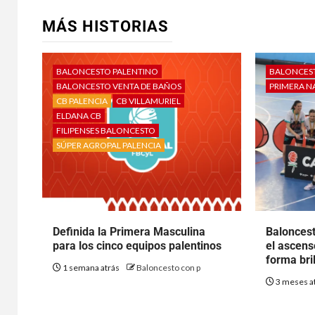
MÁS HISTORIAS
BALONCESTO PALENTINO
BALONCEST
BALONCESTO VENTA DE BAÑOS
PRIMERA N
CB PALENCIA
CB VILLAMURIEL
ELDANA CB
FILIPENSES BALONCESTO
SÚPER AGROPAL PALENCIA
Definida la Primera Masculina
Baloncest
para los cinco equipos palentinos
el ascen
forma bri
1 semana atrás
Baloncesto con p
3 meses a