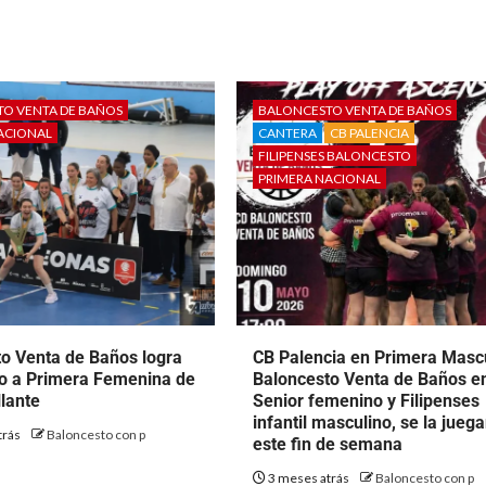
O VENTA DE BAÑOS
BALONCESTO VENTA DE BAÑOS
ACIONAL
CANTERA
CB PALENCIA
FILIPENSES BALONCESTO
PRIMERA NACIONAL
o Venta de Baños logra
CB Palencia en Primera Mascu
so a Primera Femenina de
Baloncesto Venta de Baños e
llante
Senior femenino y Filipenses
infantil masculino, se la jueg
trás
Baloncesto con p
este fin de semana
3 meses atrás
Baloncesto con p