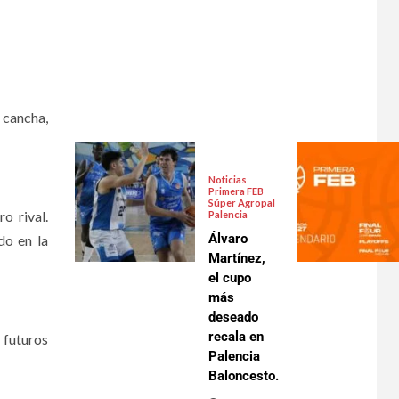
 cancha,
Noticias
Primera FEB
Súper Agropal
o rival.
Palencia
Álvaro
do en la
Martínez,
el cupo
más
deseado
recala en
 futuros
Palencia
Baloncesto.