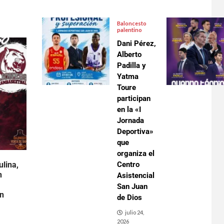
Baloncesto
palentino
Dani Pérez,
Alberto
Padilla y
Yatma
Toure
participan
en la «I
Jornada
Deportiva»
que
organiza el
lina,
Centro
n
Asistencial
San Juan
an
de Dios
julio 24,
2026