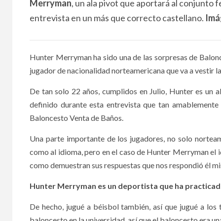
Merryman
, un ala pivot que aportará al conjunto
entrevista en un más que correcto castellano.
Imá
Hunter Merryman ha sido una de las sorpresas de Balonc
jugador de nacionalidad norteamericana que va a vestir la
De tan solo 22 años, cumplidos en Julio, Hunter es un 
definido durante esta entrevista que tan amablement
Baloncesto Venta de Baños.
Una parte importante de los jugadores, no solo norteame
como al idioma, pero en el caso de Hunter Merryman el i
como demuestran sus respuestas que nos respondió él mi
Hunter Merryman es un deportista que ha practicado
De hecho, jugué a béisbol también, así que jugué a los
baloncesto en la universidad, así que el baloncesto era u