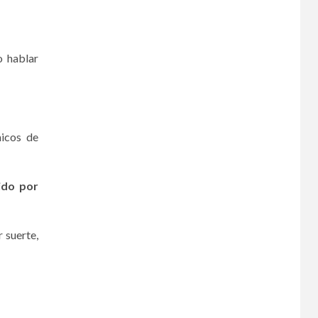
o hablar
icos de
ido por
 suerte,