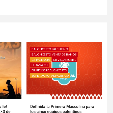
BALONCESTO PALENTINO
BALONCESTO VENTA DE BAÑOS
CB PALENCIA
CB VILLAMURIEL
ELDANA CB
FILIPENSES BALONCESTO
SÚPER AGROPAL PALENCIA
lle!
Definida la Primera Masculina para
3×3 de
los cinco equipos palentinos