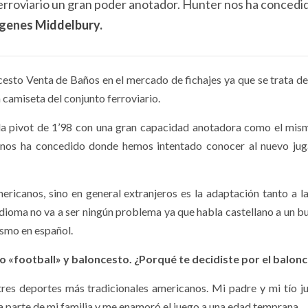
 ferroviario un gran poder anotador. Hunter nos ha concedi
genes
Middelbury
.
esto Venta de Baños en el mercado de fichajes ya que se trata de
 camiseta del conjunto ferroviario.
ala pivot de 1’98 con una gran capacidad anotadora como el mis
e nos ha concedido donde hemos intentado conocer al nuevo ju
ricanos, sino en general extranjeros es la adaptación tanto a la
dioma no va a ser ningún problema ya que habla castellano a un bu
smo en español.
 «football» y baloncesto. ¿Porqué te decidiste por el balon
 tres deportes más tradicionales americanos.
Mi padre y mi tío j
na parte de mi familia y me enamoró el juego a una edad temprana.