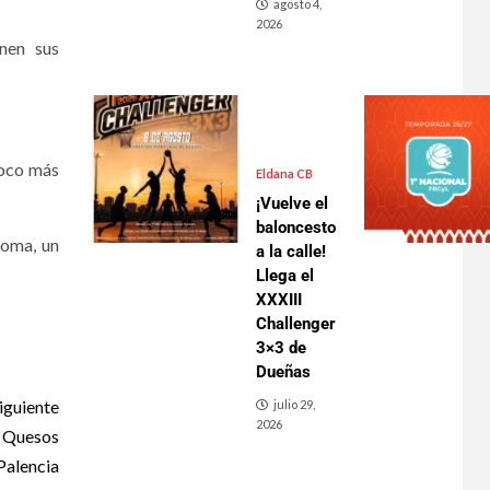
agosto 4,
2026
enen sus
poco más
Eldana CB
¡Vuelve el
baloncesto
ioma, un
a la calle!
Llega el
XXXIII
Challenger
3×3 de
Dueñas
iguiente
julio 29,
2026
r Quesos
Palencia