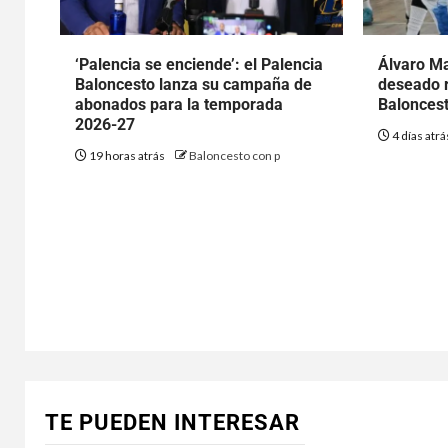
‘Palencia se enciende’: el Palencia
Álvaro Ma
Baloncesto lanza su campaña de
deseado r
abonados para la temporada
Baloncest
2026-27
4 días atr
19 horas atrás
Baloncesto con p
TE PUEDEN INTERESAR