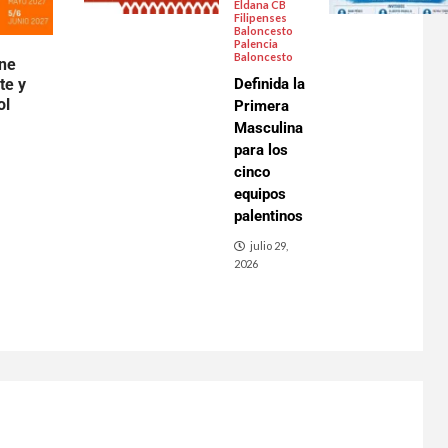
Eldana CB
Filipenses
Baloncesto
Palencia
Baloncesto
ene
te y
Definida la
ol
Primera
Masculina
para los
cinco
equipos
palentinos
julio 29,
2026