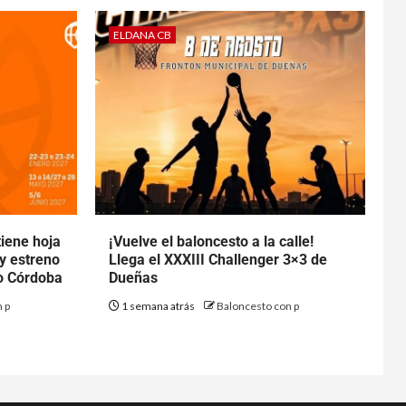
ELDANA CB
tiene hoja
¡Vuelve el baloncesto a la calle!
 y estreno
Llega el XXXIII Challenger 3×3 de
to Córdoba
Dueñas
 p
1 semana atrás
Baloncesto con p