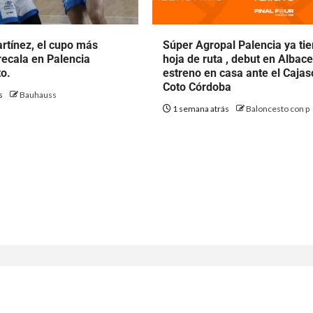
rtínez, el cupo más
Súper Agropal Palencia ya ti
ecala en Palencia
hoja de ruta , debut en Albace
o.
estreno en casa ante el Cajas
Coto Córdoba
ás
Bauhauss
1 semana atrás
Baloncesto con p