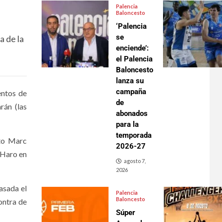
Palencia
Baloncesto
‘Palencia
se
a de la
enciende’:
el Palencia
Baloncesto
lanza su
campaña
entos de
de
rán (las
abonados
para la
temporada
pto Marc
2026-27
 Haro en
agosto 7,
2026
asada el
Palencia
Baloncesto
ontra de
Súper