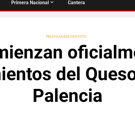
Primera Nacional
Cantera
PALENCIA BALONCESTO
ienzan oficialm
ientos del Queso
Palencia