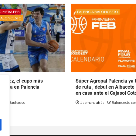
RIMERA FEB
PALENCIA BALONCESTO
BALONCESTO
rtínez, el cupo más
Súper Agropal Palencia ya 
ecala en Palencia
de ruta , debut en Albacete
to.
en casa ante el Cajasol Co
ás
Bauhauss
1 semana atrás
Baloncesto con