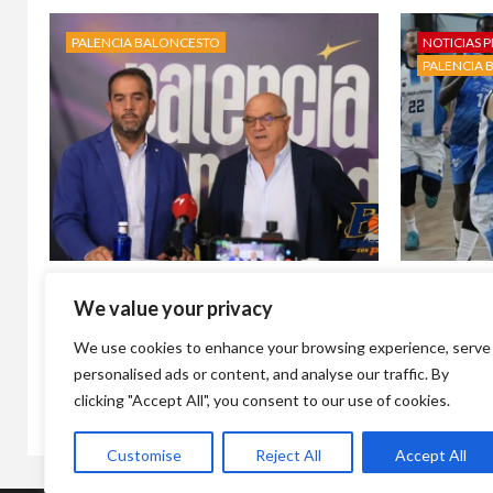
PALENCIA BALONCESTO
NOTICIAS P
PALENCIA 
‘Palencia se enciende’: el Palencia
Álvaro Ma
We value your privacy
Baloncesto lanza su campaña de
deseado r
abonados para la temporada 2026-
Balonces
We use cookies to enhance your browsing experience, serve
27
4 días atr
personalised ads or content, and analyse our traffic. By
19 horas atrás
Baloncesto con p
clicking "Accept All", you consent to our use of cookies.
Customise
Reject All
Accept All