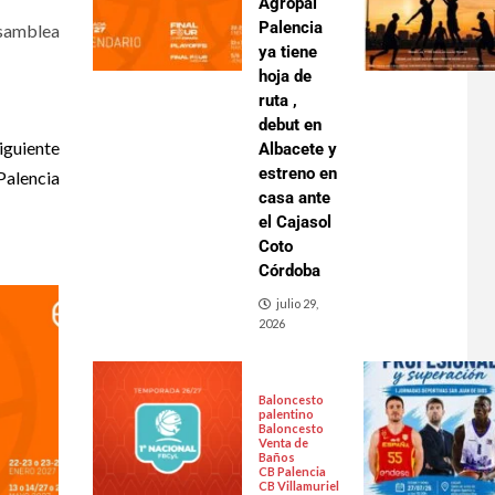
Agropal
Palencia
samblea
ya tiene
hoja de
ruta ,
debut en
iguiente
Albacete y
estreno en
Palencia
casa ante
el Cajasol
Coto
Córdoba
julio 29,
2026
Baloncesto
palentino
Baloncesto
Venta de
Baños
CB Palencia
CB Villamuriel