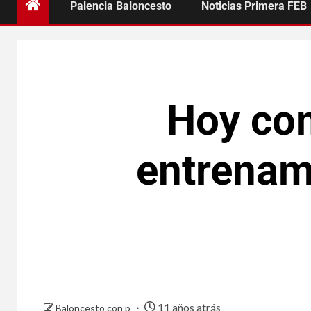
Palencia Baloncesto
Noticias Primera FEB
Hoy com
entrenam
11 años atrás
Baloncesto con p