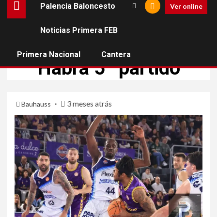
Palencia Baloncesto
Ver online
Noticias Primera FEB
NOTICIAS PRIMERA FEB
PALENCIA BALONCESTO
Primera Nacional
Cantera
Habrá 5º partido
3 meses atrás
Bauhauss