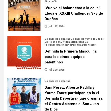
Eldana CB
¡Vuelve el baloncesto a la calle!
Llega el XXXIII Challenger 3×3 de
Dueñas
julio 29, 2026
Baloncesto palentino
Baloncesto Venta de Baños
CB Palencia
CB Villamuriel
Eldana CB
Filipenses Baloncesto
Palencia Baloncesto
Definida la Primera Masculina
para los cinco equipos
palentinos
julio 29, 2026
Baloncesto palentino
Dani Pérez, Alberto Padilla y
Yatma Toure participan en la «I
Jornada Deportiva» que organiza
el Centro Asistencial San Juan
de Dios