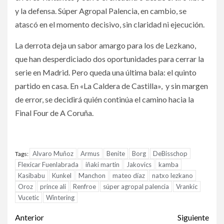
y la defensa. Súper Agropal Palencia, en cambio, se
atascó en el momento decisivo, sin claridad ni ejecución.
La derrota deja un sabor amargo para los de Lezkano,
que han desperdiciado dos oportunidades para cerrar la
serie en Madrid. Pero queda una última bala: el quinto
partido en casa. En «La Caldera de Castilla», y sin margen
de error, se decidirá quién continúa el camino hacia la
Final Four de A Coruña.
Alvaro Muñoz
Armus
Benite
Borg
DeBisschop
Tags:
Flexicar Fuenlabrada
iñaki martin
Jakovics
kamba
Kasibabu
Kunkel
Manchon
mateo díaz
natxo lezkano
Oroz
prince ali
Renfroe
súper agropal palencia
Vrankic
Vucetic
Wintering
Anterior
Siguiente