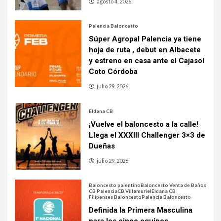
agosto 4, 2026
Palencia Baloncesto
Súper Agropal Palencia ya tiene
hoja de ruta , debut en Albacete
y estreno en casa ante el Cajasol
Coto Córdoba
julio 29, 2026
Eldana CB
¡Vuelve el baloncesto a la calle!
Llega el XXXIII Challenger 3×3 de
Dueñas
julio 29, 2026
Baloncesto palentino
Baloncesto Venta de Baños
CB Palencia
CB Villamuriel
Eldana CB
Filipenses Baloncesto
Palencia Baloncesto
Definida la Primera Masculina