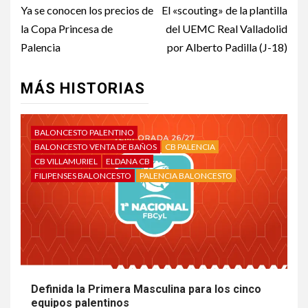
Ya se conocen los precios de
El «scouting» de la plantilla
la Copa Princesa de
del UEMC Real Valladolid
Palencia
por Alberto Padilla (J-18)
MÁS HISTORIAS
BALONCESTO PALENTINO
BALONCESTO VENTA DE BAÑOS
CB PALENCIA
CB VILLAMURIEL
ELDANA CB
FILIPENSES BALONCESTO
PALENCIA BALONCESTO
Definida la Primera Masculina para los cinco
equipos palentinos