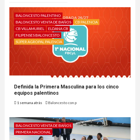
BALONCESTO PALENTINO
BALONCESTO VENTA DE BAÑOS
CB PALENCIA
CB VILLAMURIEL
ELDANA CB
FILIPENSES BALONCESTO
SÚPER AGROPAL PALENCIA
Definida la Primera Masculina para los cinco
equipos palentinos
1 semana atrás
Baloncesto con p
BALONCESTO VENTA DE BAÑOS
PRIMERA NACIONAL