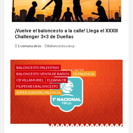
¡Vuelve el baloncesto a la calle! Llega el XXXIII
Challenger 3×3 de Dueñas
1 semana atrás
Baloncesto con p
BALONCESTO PALENTINO
BALONCESTO VENTA DE BAÑOS
CB PALENCIA
CB VILLAMURIEL
ELDANA CB
FILIPENSES BALONCESTO
SÚPER AGROPAL PALENCIA