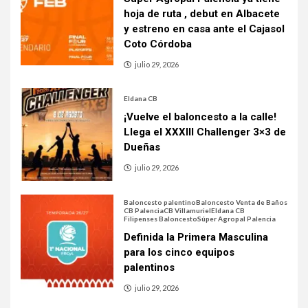
hoja de ruta , debut en Albacete
y estreno en casa ante el Cajasol
Coto Córdoba
julio 29, 2026
Eldana CB
¡Vuelve el baloncesto a la calle!
Llega el XXXIII Challenger 3×3 de
Dueñas
julio 29, 2026
Baloncesto palentino
Baloncesto Venta de Baños
CB Palencia
CB Villamuriel
Eldana CB
Filipenses Baloncesto
Súper Agropal Palencia
Definida la Primera Masculina
para los cinco equipos
palentinos
julio 29, 2026