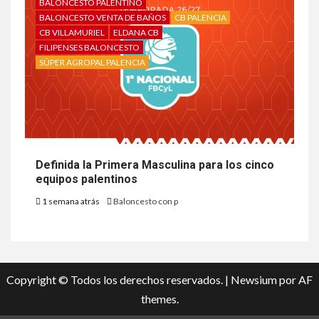
BALONCESTO PALENTINO
BALONCESTO VENTA DE BAÑOS
CB PALENCIA
CB VILLAMURIEL
ELDANA CB
FILIPENSES BALONCESTO
SÚPER AGROPAL PALENCIA
Definida la Primera Masculina para los cinco
equipos palentinos
1 semana atrás
Baloncesto con p
Copyright © Todos los derechos reservados.
|
Newsium
por AF
themes.