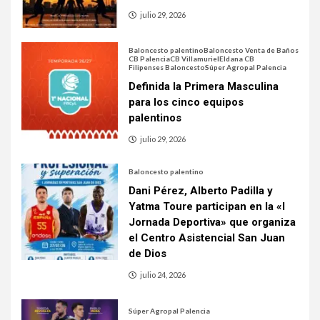
julio 29, 2026
Baloncesto palentino
Baloncesto Venta de Baños
CB Palencia
CB Villamuriel
Eldana CB
Filipenses Baloncesto
Súper Agropal Palencia
Definida la Primera Masculina
para los cinco equipos
palentinos
julio 29, 2026
Baloncesto palentino
Dani Pérez, Alberto Padilla y
Yatma Toure participan en la «I
Jornada Deportiva» que organiza
el Centro Asistencial San Juan
de Dios
julio 24, 2026
Súper Agropal Palencia