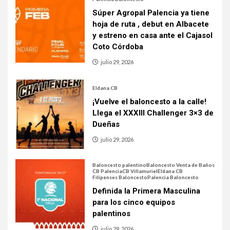
Súper Agropal Palencia ya tiene
hoja de ruta , debut en Albacete
y estreno en casa ante el Cajasol
Coto Córdoba
julio 29, 2026
Eldana CB
¡Vuelve el baloncesto a la calle!
Llega el XXXIII Challenger 3×3 de
Dueñas
julio 29, 2026
Baloncesto palentino
Baloncesto Venta de Baños
CB Palencia
CB Villamuriel
Eldana CB
Filipenses Baloncesto
Palencia Baloncesto
Definida la Primera Masculina
para los cinco equipos
palentinos
julio 29, 2026