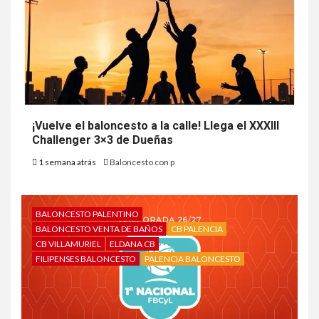
¡Vuelve el baloncesto a la calle! Llega el XXXIII
Challenger 3×3 de Dueñas
1 semana atrás
Baloncesto con p
BALONCESTO PALENTINO
BALONCESTO VENTA DE BAÑOS
CB PALENCIA
CB VILLAMURIEL
ELDANA CB
FILIPENSES BALONCESTO
PALENCIA BALONCESTO