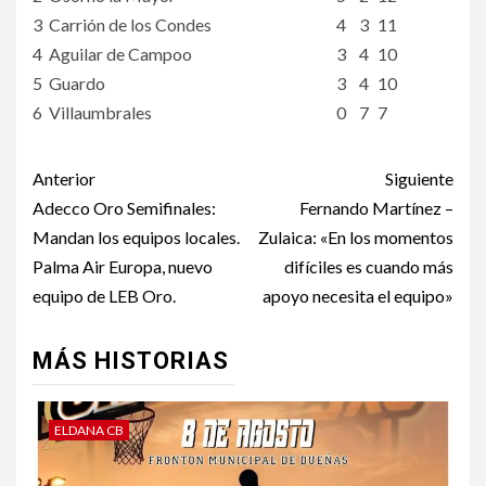
3
Carrión de los Condes
4
3
11
4
Aguilar de Campoo
3
4
10
5
Guardo
3
4
10
6
Villaumbrales
0
7
7
Anterior
Siguiente
Adecco Oro Semifinales:
Fernando Martínez –
Mandan los equipos locales.
Zulaica: «En los momentos
Palma Air Europa, nuevo
difíciles es cuando más
equipo de LEB Oro.
apoyo necesita el equipo»
MÁS HISTORIAS
ELDANA CB