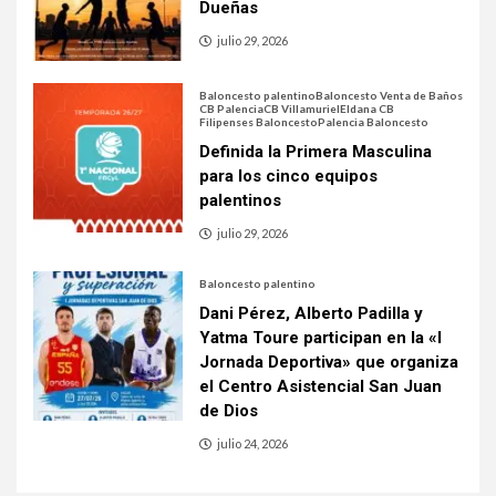
Dueñas
julio 29, 2026
Baloncesto palentino
Baloncesto Venta de Baños
CB Palencia
CB Villamuriel
Eldana CB
Filipenses Baloncesto
Palencia Baloncesto
Definida la Primera Masculina
para los cinco equipos
palentinos
julio 29, 2026
Baloncesto palentino
Dani Pérez, Alberto Padilla y
Yatma Toure participan en la «I
Jornada Deportiva» que organiza
el Centro Asistencial San Juan
de Dios
julio 24, 2026