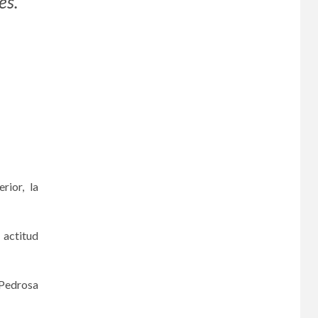
es.
rior, la
 actitud
 Pedrosa