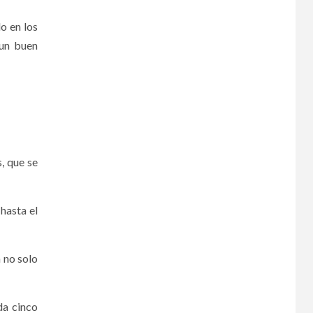
o en los
 un buen
s, que se
hasta el
n no solo
da cinco