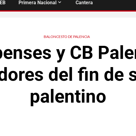
FEB
Primera Nacional
Cantera
BALONCESTO DE PALENCIA
ipenses y CB Pale
adores del fin de
palentino