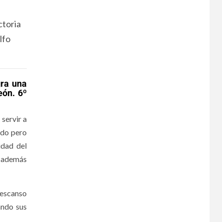
ctoria
lfo
gra una
eón. 6º
 servir a
ado pero
idad del
 y además
 descanso
ando sus