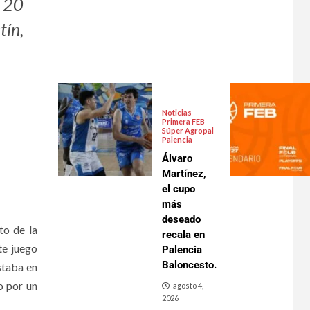
o 20
tín,
Noticias
Primera FEB
Súper Agropal
Palencia
Álvaro
Martínez,
el cupo
más
deseado
to de la
recala en
te juego
Palencia
Baloncesto.
estaba en
o por un
agosto 4,
2026