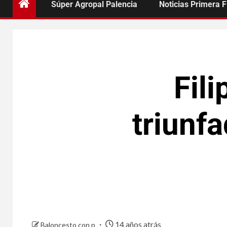
Súper Agropal Palencia
Noticias Primera 
Fil
triunf
14 años atrás
Baloncesto con p