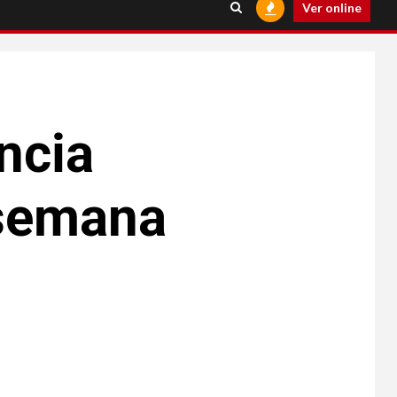
Ver online
ncia
 semana