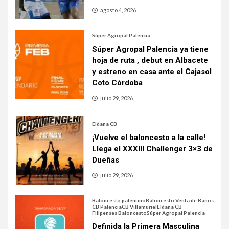
agosto 4, 2026
Súper Agropal Palencia
Súper Agropal Palencia ya tiene
hoja de ruta , debut en Albacete
y estreno en casa ante el Cajasol
Coto Córdoba
julio 29, 2026
Eldana CB
¡Vuelve el baloncesto a la calle!
Llega el XXXIII Challenger 3×3 de
Dueñas
julio 29, 2026
Baloncesto palentino
Baloncesto Venta de Baños
CB Palencia
CB Villamuriel
Eldana CB
Filipenses Baloncesto
Súper Agropal Palencia
Definida la Primera Masculina