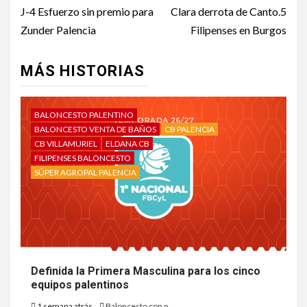
J-4 Esfuerzo sin premio para
Clara derrota de Canto.5
Zunder Palencia
Filipenses en Burgos
MÁS HISTORIAS
BALONCESTO PALENTINO
BALONCESTO VENTA DE BAÑOS
CB PALENCIA
CB VILLAMURIEL
ELDANA CB
FILIPENSES BALONCESTO
SÚPER AGROPAL PALENCIA
Definida la Primera Masculina para los cinco
equipos palentinos
1 semana atrás
Baloncesto con p