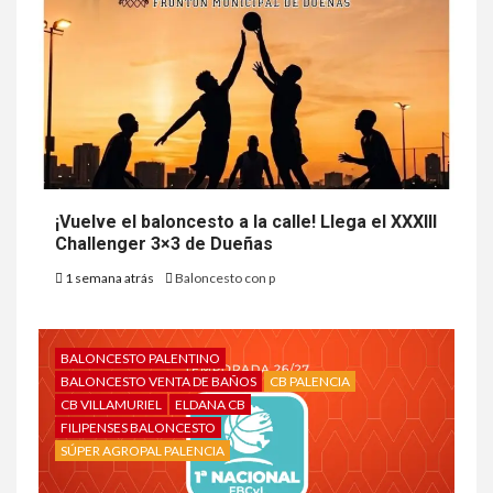
¡Vuelve el baloncesto a la calle! Llega el XXXIII
Challenger 3×3 de Dueñas
1 semana atrás
Baloncesto con p
BALONCESTO PALENTINO
BALONCESTO VENTA DE BAÑOS
CB PALENCIA
CB VILLAMURIEL
ELDANA CB
FILIPENSES BALONCESTO
SÚPER AGROPAL PALENCIA