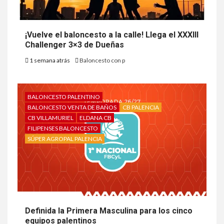
¡Vuelve el baloncesto a la calle! Llega el XXXIII
Challenger 3×3 de Dueñas
1 semana atrás
Baloncesto con p
BALONCESTO PALENTINO
BALONCESTO VENTA DE BAÑOS
CB PALENCIA
CB VILLAMURIEL
ELDANA CB
FILIPENSES BALONCESTO
SÚPER AGROPAL PALENCIA
Definida la Primera Masculina para los cinco
equipos palentinos