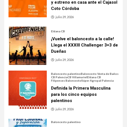
y estreno en casa ante el Cajasol
Coto Córdoba
julio 29, 2026
Eldana CB
¡Vuelve el baloncesto a la calle!
Llega el XXXIII Challenger 3×3 de
Dueñas
julio 29, 2026
Baloncesto palentino
Baloncesto Venta de Baños
CB Palencia
CB Villamuriel
Eldana CB
Filipenses Baloncesto
Súper Agropal Palencia
Definida la Primera Masculina
para los cinco equipos
palentinos
julio 29, 2026
Baloncesto palentino