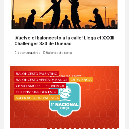
¡Vuelve el baloncesto a la calle! Llega el XXXIII
Challenger 3×3 de Dueñas
1 semana atrás
Baloncesto con p
BALONCESTO PALENTINO
BALONCESTO VENTA DE BAÑOS
CB PALENCIA
CB VILLAMURIEL
ELDANA CB
FILIPENSES BALONCESTO
SÚPER AGROPAL PALENCIA