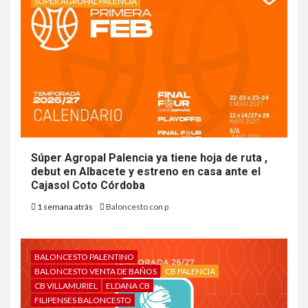
SÚPER AGROPAL PALENCIA
Súper Agropal Palencia ya tiene hoja de ruta ,
debut en Albacete y estreno en casa ante el
Cajasol Coto Córdoba
1 semana atrás
Baloncesto con p
BALONCESTO PALENTINO
BALONCESTO VENTA DE BAÑOS
CB PALENCIA
CB VILLAMURIEL
ELDANA CB
FILIPENSES BALONCESTO