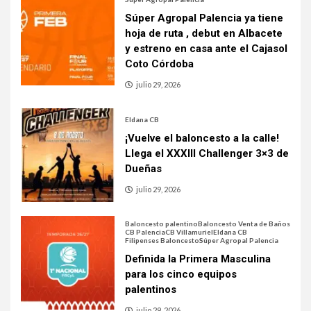
Súper Agropal Palencia ya tiene
hoja de ruta , debut en Albacete
y estreno en casa ante el Cajasol
Coto Córdoba
julio 29, 2026
Eldana CB
¡Vuelve el baloncesto a la calle!
Llega el XXXIII Challenger 3×3 de
Dueñas
julio 29, 2026
Baloncesto palentino
Baloncesto Venta de Baños
CB Palencia
CB Villamuriel
Eldana CB
Filipenses Baloncesto
Súper Agropal Palencia
Definida la Primera Masculina
para los cinco equipos
palentinos
julio 29, 2026