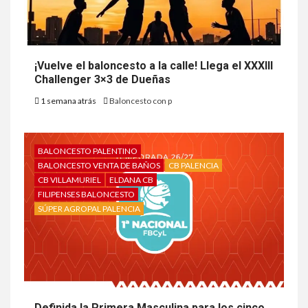
¡Vuelve el baloncesto a la calle! Llega el XXXIII
Challenger 3×3 de Dueñas
1 semana atrás
Baloncesto con p
BALONCESTO PALENTINO
BALONCESTO VENTA DE BAÑOS
CB PALENCIA
CB VILLAMURIEL
ELDANA CB
FILIPENSES BALONCESTO
SÚPER AGROPAL PALENCIA
Definida la Primera Masculina para los cinco