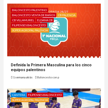
BALONCESTO PALENTINO
BALONCESTO VENTA DE BAÑOS
CB PALENCIA
CB VILLAMURIEL
ELDANA CB
FILIPENSES BALONCESTO
SÚPER AGROPAL PALENCIA
Definida la Primera Masculina para los cinco
equipos palentinos
1 semana atrás
Baloncesto con p
CANTERA
FILIPENSES BALONCESTO
SÚPER AGROPAL PALENCIA