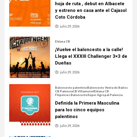
hoja de ruta , debut en Albacete
y estreno en casa ante el Cajasol
Coto Córdoba
julio 29, 2026
Eldana CB
¡Vuelve el baloncesto a la calle!
Llega el XXXIII Challenger 3×3 de
Dueñas
julio 29, 2026
Baloncesto palentino
Baloncesto Venta de Baños
CB Palencia
CB Villamuriel
Eldana CB
Filipenses Baloncesto
Súper Agropal Palencia
Definida la Primera Masculina
para los cinco equipos
palentinos
julio 29, 2026