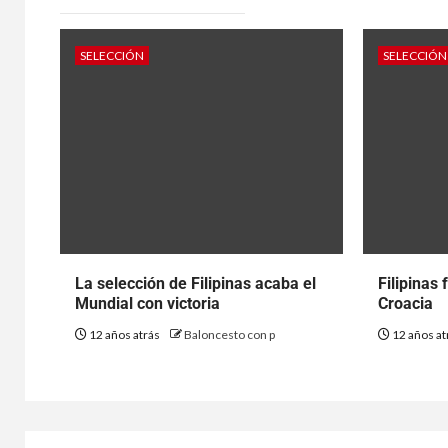
SELECCIÓN
SELECCIÓN
La selección de Filipinas acaba el
Filipinas
Mundial con victoria
Croacia
12 años atrás
Baloncesto con p
12 años at