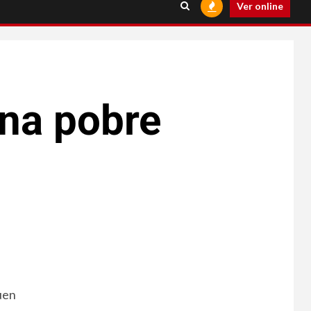
Ver online
una pobre
uen