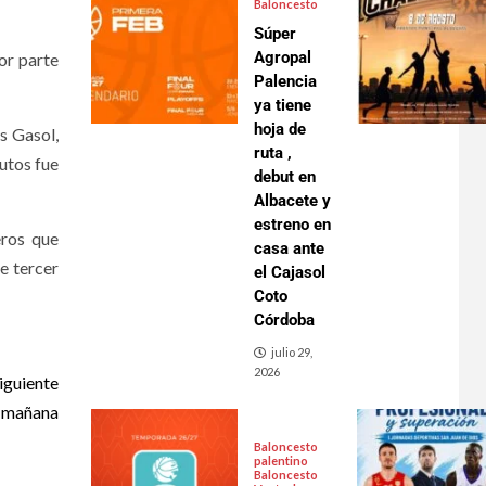
Baloncesto
Súper
Agropal
or parte
Palencia
ya tiene
hoja de
s Gasol,
ruta ,
utos fue
debut en
Albacete y
estreno en
eros que
casa ante
e tercer
el Cajasol
Coto
Córdoba
julio 29,
2026
iguiente
a mañana
Baloncesto
palentino
Baloncesto