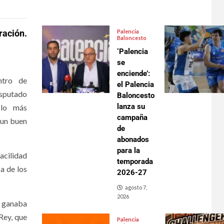
ración.
Palencia
Baloncesto
‘Palencia
se
enciende’:
ntro de
el Palencia
isputado
Baloncesto
lanza su
 lo más
campaña
 un buen
de
abonados
para la
acilidad
temporada
a de los
2026-27
agosto 7,
2026
a ganaba
Rey, que
Palencia