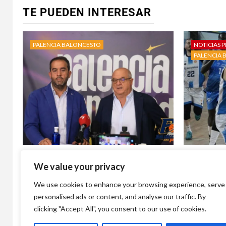
TE PUEDEN INTERESAR
PALENCIA BALONCESTO
NOTICIAS P
PALENCIA 
‘Palencia se enciende’: el Palencia
Álvaro Ma
We value your privacy
Baloncesto lanza su campaña de
deseado r
abonados para la temporada 2026-
Balonces
We use cookies to enhance your browsing experience, serve
27
4 días atr
personalised ads or content, and analyse our traffic. By
1 día atrás
Baloncesto con p
clicking "Accept All", you consent to our use of cookies.