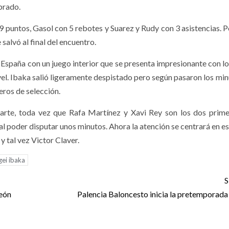
brado.
 puntos, Gasol con 5 rebotes y Suarez y Rudy con 3 asistencias. P
salvó al final del encuentro.
r España con un juego interior que se presenta impresionante con lo
vel. Ibaka salió ligeramente despistado pero según pasaron los min
ros de selección.
carte, toda vez que Rafa Martínez y Xavi Rey son los dos prim
l poder disputar unos minutos. Ahora la atención se centrará en es
y tal vez Victor Claver.
gei ibaka
S
León
Palencia Baloncesto inicia la pretemporad