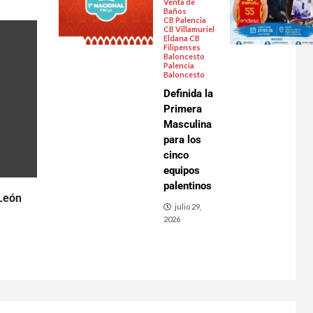
Venta de
Baños
CB Palencia
CB Villamuriel
Eldana CB
Filipenses
Baloncesto
Palencia
Baloncesto
Definida la
Primera
Masculina
para los
cinco
equipos
palentinos
 León
julio 29,
2026