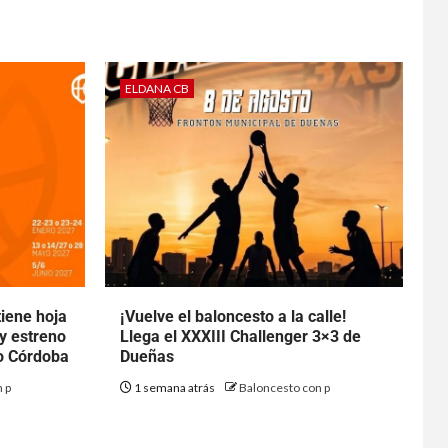
ELDANA CB
tiene hoja
¡Vuelve el baloncesto a la calle!
 y estreno
Llega el XXXIII Challenger 3×3 de
to Córdoba
Dueñas
 p
1 semana atrás
Baloncesto con p