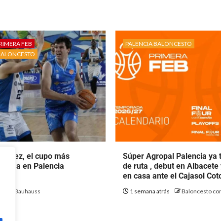
RIMERA FEB
PALENCIA BALONCESTO
BALONCESTO
rtínez, el cupo más
Súper Agropal Palencia ya 
ecala en Palencia
de ruta , debut en Albacete
to.
en casa ante el Cajasol Co
ás
Bauhauss
1 semana atrás
Baloncesto con