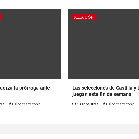
SELECCIÓN
 fuerza la prórroga ante
Las selecciones de Castilla y
juegan este fin de semana
rás
Baloncesto con p
13 años atrás
Baloncesto con p