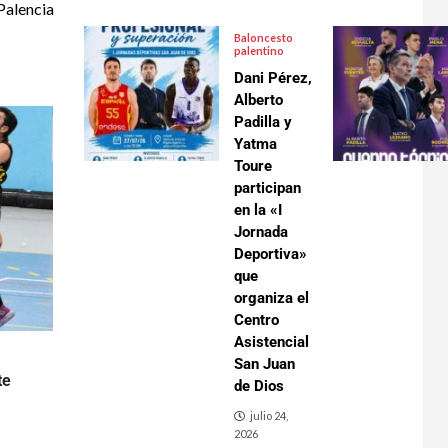
Palencia
Baloncesto
palentino
Dani Pérez,
Alberto
Padilla y
Yatma
Toure
participan
en la «I
Jornada
Deportiva»
que
organiza el
Centro
Asistencial
San Juan
te
de Dios
julio 24,
2026