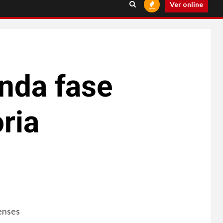
Ver online
nda fase
ria
nenses