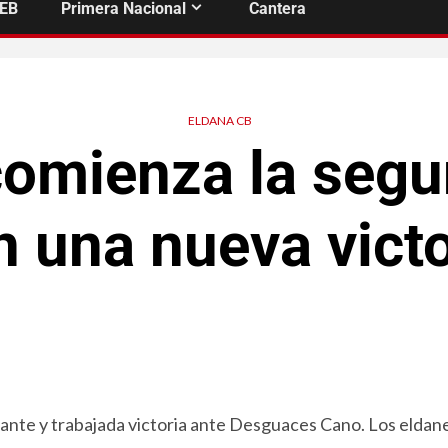
FEB
Primera Nacional
Cantera
ELDANA CB
comienza la segu
n una nueva victo
tante y trabajada victoria ante Desguaces Cano. Los elda