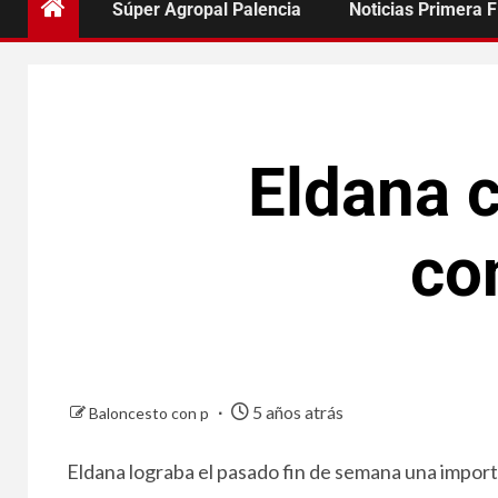
Súper Agropal Palencia
Noticias Primera 
Eldana 
co
5 años atrás
Baloncesto con p
Eldana lograba el pasado fin de semana una impor