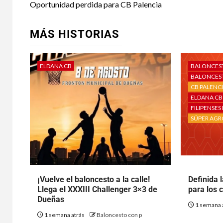
Oportunidad perdida para CB Palencia
MÁS HISTORIAS
ELDANA CB
BALONCES
BALONCEST
CB PALENC
ELDANA CB
FILIPENSE
SÚPER AGR
¡Vuelve el baloncesto a la calle!
Definida 
Llega el XXXIII Challenger 3×3 de
para los 
Dueñas
1 semana 
1 semana atrás
Baloncesto con p