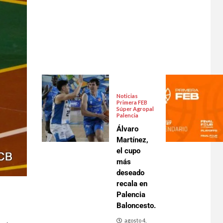
Noticias
Primera FEB
Súper Agropal
Palencia
Álvaro
Martínez,
el cupo
más
deseado
recala en
Palencia
Baloncesto.
agosto 4,