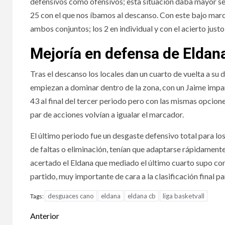
defensivos como ofensivos; esta situación daba mayor ser
25 con el que nos íbamos al descanso. Con este bajo mar
ambos conjuntos; los 2 en individual y con el acierto justo
Mejoría en defensa de Eldan
Tras el descanso los locales dan un cuarto de vuelta a su
empiezan a dominar dentro de la zona, con un Jaime impara
43 al final del tercer periodo pero con las mismas opcione
par de acciones volvían a igualar el marcador.
El último periodo fue un desgaste defensivo total para l
de faltas o eliminación, tenían que adaptarse rápidamente
acertado el Eldana que mediado el último cuarto supo conse
partido, muy importante de cara a la clasificación final pa
desguaces cano
eldana
eldana cb
liga basketvall
Tags:
Anterior