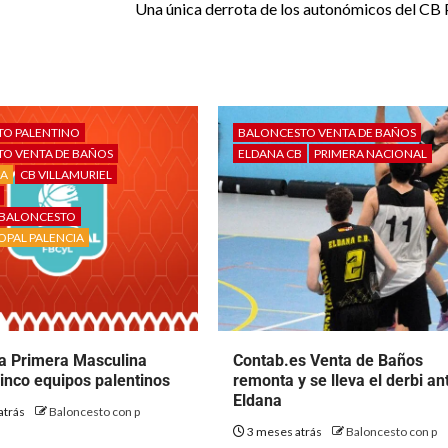
Una única derrota de los autonómicos del CB 
TO PALENTINO
BALONCESTO VENTA DE BAÑOS
O VENTA DE BAÑOS
ELDANA CB
PRIMERA NACIONAL
IA
CB VILLAMURIEL
S BALONCESTO
OPAL PALENCIA
la Primera Masculina
Contab.es Venta de Baños
cinco equipos palentinos
remonta y se lleva el derbi an
Eldana
atrás
Baloncesto con p
3 meses atrás
Baloncesto con p