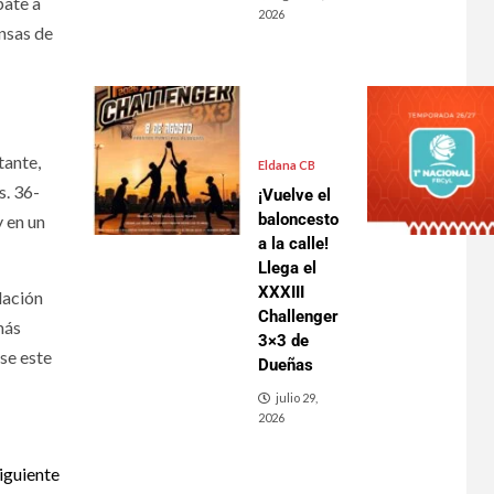
pate a
2026
nsas de
tante,
Eldana CB
s. 36-
¡Vuelve el
baloncesto
y en un
a la calle!
Llega el
XXXIII
lación
Challenger
más
3×3 de
rse este
Dueñas
julio 29,
2026
iguiente