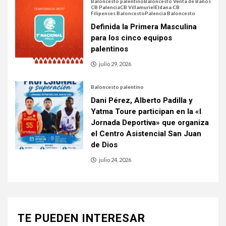
Baloncesto palentino
Baloncesto Venta de Baños
CB Palencia
CB Villamuriel
Eldana CB
Filipenses Baloncesto
Palencia Baloncesto
Definida la Primera Masculina
para los cinco equipos
palentinos
julio 29, 2026
Baloncesto palentino
Dani Pérez, Alberto Padilla y
Yatma Toure participan en la «I
Jornada Deportiva» que organiza
el Centro Asistencial San Juan
de Dios
julio 24, 2026
TE PUEDEN INTERESAR