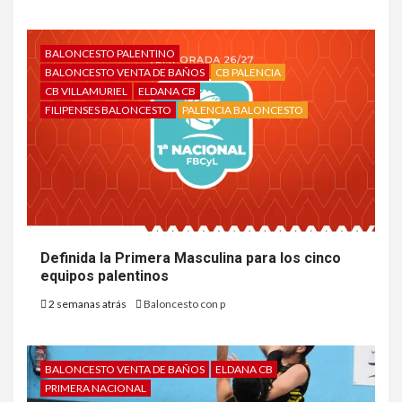
BALONCESTO PALENTINO
BALONCESTO VENTA DE BAÑOS
CB PALENCIA
CB VILLAMURIEL
ELDANA CB
FILIPENSES BALONCESTO
PALENCIA BALONCESTO
Definida la Primera Masculina para los cinco
equipos palentinos
2 semanas atrás
Baloncesto con p
BALONCESTO VENTA DE BAÑOS
ELDANA CB
PRIMERA NACIONAL