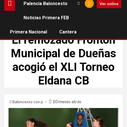
Palencia Baloncesto
Ver online
Noticias Primera FEB
ELDANA CB
Primera Nacional
Cantera
El remozado Frontón
Municipal de Dueñas
acogió el XLI Torneo
Eldana CB
10 meses atrás
Baloncesto con p