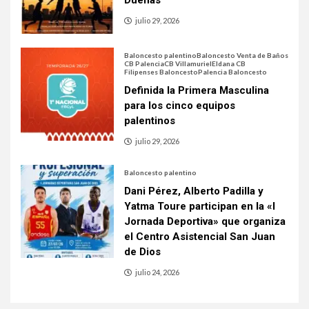
Dueñas
julio 29, 2026
Baloncesto palentino
Baloncesto Venta de Baños
CB Palencia
CB Villamuriel
Eldana CB
Filipenses Baloncesto
Palencia Baloncesto
Definida la Primera Masculina
para los cinco equipos
palentinos
julio 29, 2026
Baloncesto palentino
Dani Pérez, Alberto Padilla y
Yatma Toure participan en la «I
Jornada Deportiva» que organiza
el Centro Asistencial San Juan
de Dios
julio 24, 2026