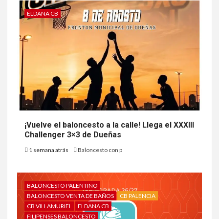
ELDANA CB
¡Vuelve el baloncesto a la calle! Llega el XXXIII
Challenger 3×3 de Dueñas
1 semana atrás
Baloncesto con p
BALONCESTO PALENTINO
BALONCESTO VENTA DE BAÑOS
CB PALENCIA
CB VILLAMURIEL
ELDANA CB
FILIPENSES BALONCESTO