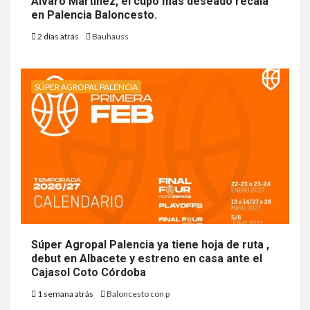
Álvaro Martínez, el cupo más deseado recala
en Palencia Baloncesto.
2 días atrás
Bauhauss
SÚPER AGROPAL PALENCIA
Súper Agropal Palencia ya tiene hoja de ruta ,
debut en Albacete y estreno en casa ante el
Cajasol Coto Córdoba
1 semana atrás
Baloncesto con p