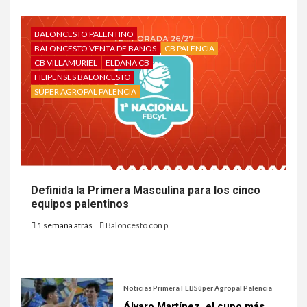
BALONCESTO PALENTINO
BALONCESTO VENTA DE BAÑOS
CB PALENCIA
CB VILLAMURIEL
ELDANA CB
FILIPENSES BALONCESTO
SÚPER AGROPAL PALENCIA
Definida la Primera Masculina para los cinco
equipos palentinos
1 semana atrás
Baloncesto con p
Noticias Primera FEB
Súper Agropal Palencia
Álvaro Martínez, el cupo más