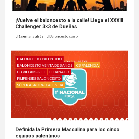
¡Vuelve el baloncesto a la calle! Llega el XXXIII
Challenger 3×3 de Dueñas
1 semana atrás
Baloncesto con p
BALONCESTO PALENTINO
BALONCESTO VENTA DE BAÑOS
CB PALENCIA
CB VILLAMURIEL
ELDANA CB
FILIPENSES BALONCESTO
SÚPER AGROPAL PALENCIA
Definida la Primera Masculina para los cinco
equipos palentinos