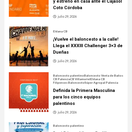
y estreno en casa ante el Cajasol
Coto Córdoba
julio 29, 2026
Eldana CB
¡Vuelve el baloncesto a la calle!
Llega el XXXIII Challenger 3×3 de
Dueñas
julio 29, 2026
Baloncesto palentino
Baloncesto Venta de Baños
CB Palencia
CB Villamuriel
Eldana CB
Filipenses Baloncesto
Súper Agropal Palencia
Definida la Primera Masculina
para los cinco equipos
palentinos
julio 29, 2026
Baloncesto palentino